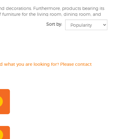
d decorations. Furthermore, products bearing its
 furniture for the living room, dining room, and
fit perfectly in interiors inspired by very
Sort by:
of other well-established companies, such as
nferior in quality or design to La Forma racks.
nd what you are looking for? Please contact