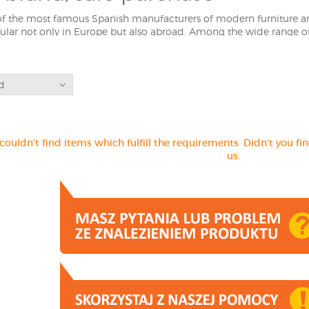
of the most famous Spanish manufacturers of modern furniture an
ular not only in Europe but also abroad. Among the wide range of
s of our online store Modnydom24.pl can find modern shelves that 
 the other hand, let us also draw your attention to the furniture 
e, Very Simple, or Umbra. However, they are less known, but not i
d
couldn't find items which fulfill the requirements. Didn't you fi
us.