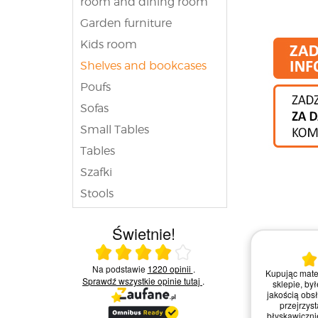
room and dining room
Garden furniture
Kids room
Shelves and bookcases
Poufs
Sofas
Small Tables
Tables
Szafki
Stools
Świetnie!
25.07.2026
Ocena średnia 4 na 5
Na podstawie
1220 opinii
.
awicznie,
Kiedy zdecydowałem się na zakupy w tym
Zamówien
Sprawdź wszystkie opinie
tutaj
.
 stanie.
sklepie, nie mogłem być bardziej
a mate
ntuicyjna,
zadowolony. Strona była intuicyjna, a
idealny
datkowo
zamówienie dotarło błyskawicznie i
Strona sk
kowana.
świetnie zapakowane. Widać, że dbają o
obsłudz