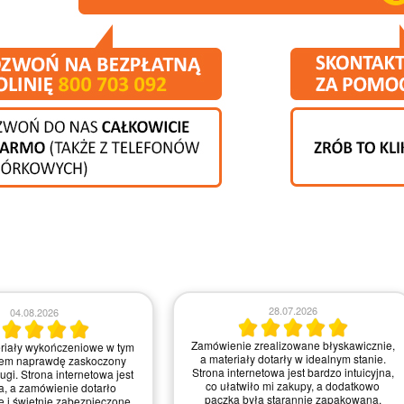
23.07.2026
21.07.2026
ie zrealizowane błyskawicznie,
Zamówienie było proste do zrealizowa
riały wykończeniowe dotarły w
a strona intuicyjna. Myślę, że moglib
m stanie, świetnie zapakowane.
trochę poprawić szybkość dostawy, a
lepu jest intuicyjna i przyjemna w
ogólnie jestem zadowolony z jakośc
e, co zdecydowanie ułatwiło mi
materiałów i obsługi – zasługują n