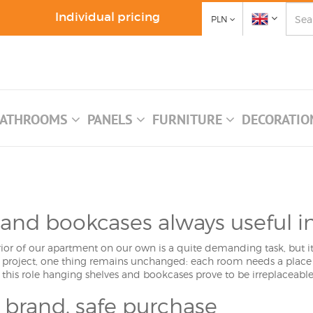
Individual pricing
PLN
ATHROOMS
PANELS
FURNITURE
DECORATI
 and bookcases always useful i
rior of our apartment on our own is a quite demanding task, but it a
ur project, one thing remains unchanged: each room needs a plac
 this role hanging shelves and bookcases prove to be irreplaceable
brand, safe purchase