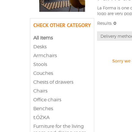
La Forma is one 
logo are very pop
bedroom, customer
Results:
0
CHECK OTHER CATEGORY
modern trends. On
Actona, Miloo Hom
Delivery metho
All items
.
Desks
Armchairs
Sorry we 
Stools
Couches
Chests of drawers
Chairs
Office chairs
Benches
ŁÓŻKA
Furniture for the living