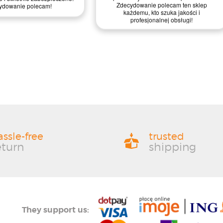
 Bez wątpienia wrócę po więcej!
mocne cztery gwiazdki!
assle-free
trusted
eturn
shipping
They support us: