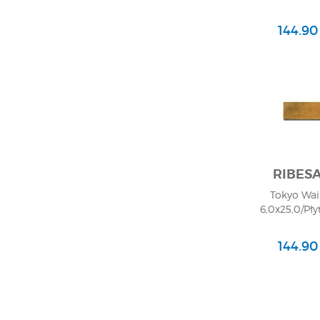
144.90
RIBES
Tokyo Waik
6,0x25,0/Pły
144.90