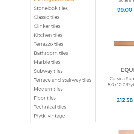
Ścienna
Stonelook tiles
99.00
Classic tiles
Clinker tiles
Kitchen tiles
Terrazzo tiles
Bathroom tiles
Marble tiles
EQU
Subway tiles
Corsica Su
Terrace and stairway tiles
5,0x40,0/Pły
Modern tiles
Floor tiles
212.38
Technical tiles
Płytki vintage