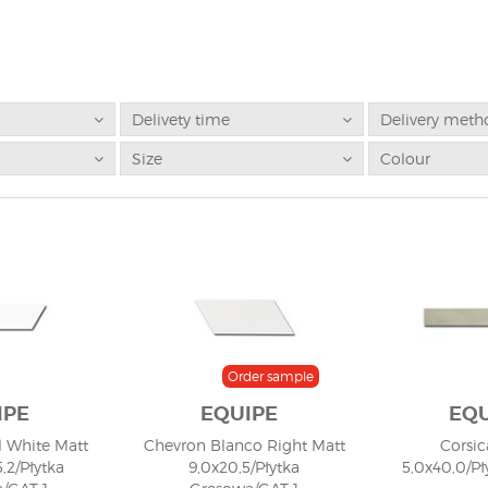
Delivety time
Delivery meth
Size
Colour
Order sample
IPE
EQUIPE
EQU
 White Matt
Chevron Blanco Right Matt
Corsi
5,2/Płytka
9,0x20,5/Płytka
5,0x40,0/P