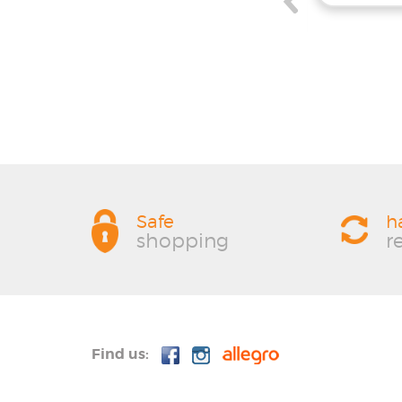
oczekiwania. Z pewnością wrócę po więcej
materiałów do mojego projektu!
Safe
h
shopping
r
Find us: