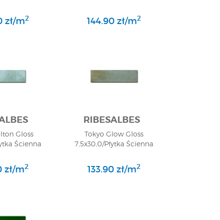
2
2
0 zł/m
144.90 zł/m
ALBES
RIBESALBES
lton Gloss
Tokyo Glow Gloss
łytka Ścienna
7,5x30,0/Płytka Ścienna
2
2
0 zł/m
133.90 zł/m