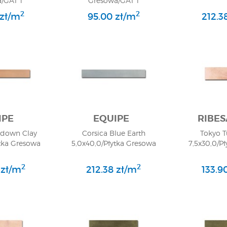
/GAT 1
Gresowa/GAT 1
2
2
 zł/m
95.00 zł/m
212.3
IPE
EQUIPE
RIBES
ndown Clay
Corsica Blue Earth
Tokyo T
tka Gresowa
5,0x40,0/Płytka Gresowa
7,5x30,0/P
2
2
 zł/m
212.38 zł/m
133.9