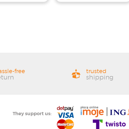
assle-free
trusted
eturn
shipping
They support us: