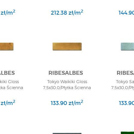
2
2
 zł/m
212.38 zł/m
144.9
ALBES
RIBESALBES
RIBES
iki Gloss
Tokyo Waikiki Gloss
Tokyo Sa
tka Ścienna
7,5x30,0/Płytka Ścienna
7,5x30,0/P
2
2
 zł/m
133.90 zł/m
133.9