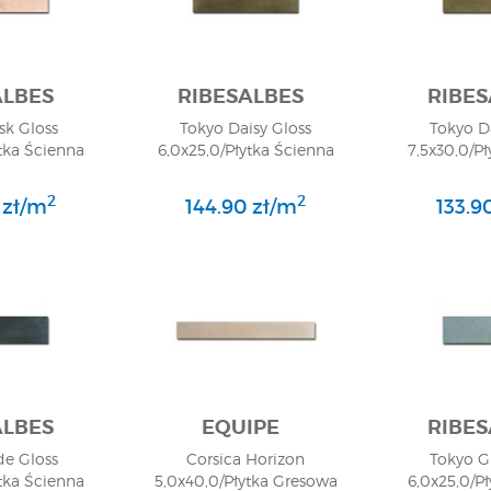
ALBES
RIBESALBES
RIBES
sk Gloss
Tokyo Daisy Gloss
Tokyo D
tka Ścienna
6,0x25,0/Płytka Ścienna
7,5x30,0/P
2
2
 zł/m
144.90 zł/m
133.9
ALBES
EQUIPE
RIBES
de Gloss
Corsica Horizon
Tokyo G
tka Ścienna
5,0x40,0/Płytka Gresowa
6,0x25,0/P