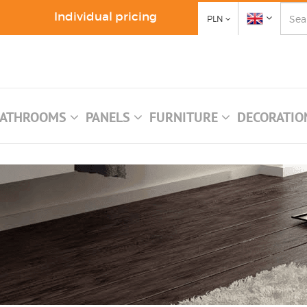
Individual pricing
PLN
ATHROOMS
PANELS
FURNITURE
DECORATI