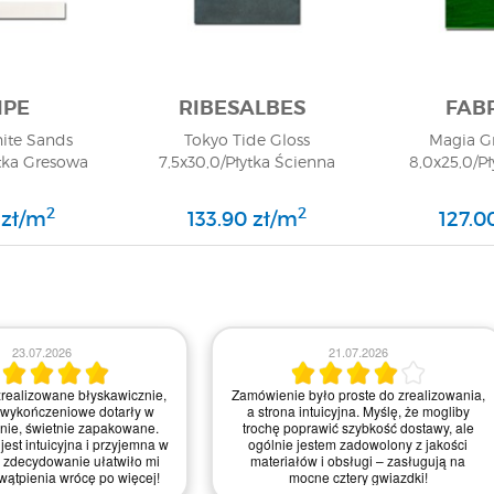
IPE
RIBESALBES
FAB
ite Sands
Tokyo Tide Gloss
Magia G
tka Gresowa
7,5x30,0/Płytka Ścienna
8,0x25,0/P
2
2
 zł/m
133.90 zł/m
127.0
23.07.2026
21.07.2026
realizowane błyskawicznie,
Zamówienie było proste do zrealizowania,
 wykończeniowe dotarły w
a strona intuicyjna. Myślę, że mogliby
anie, świetnie zapakowane.
trochę poprawić szybkość dostawy, ale
jest intuicyjna i przyjemna w
ogólnie jestem zadowolony z jakości
 zdecydowanie ułatwiło mi
materiałów i obsługi – zasługują na
wątpienia wrócę po więcej!
mocne cztery gwiazdki!