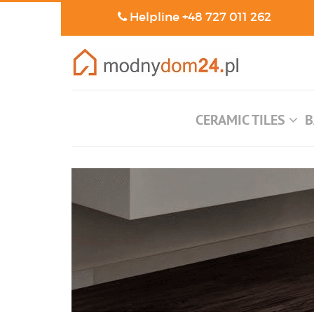
Helpline
+48 727 011 262
CERAMIC TILES
B