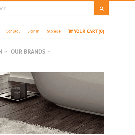
YOUR CART
(
0
)
Contact
Sign in
Storage
ON
OUR BRANDS