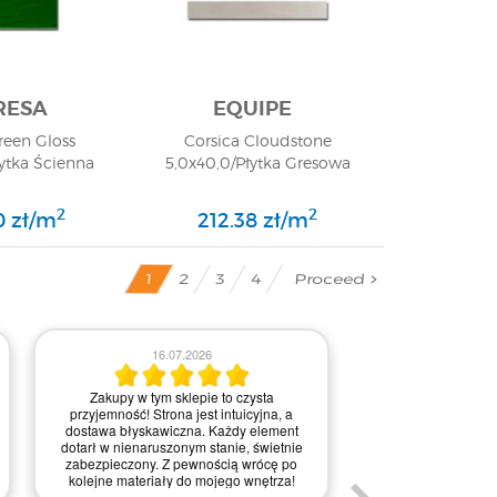
RESA
EQUIPE
reen Gloss
Corsica Cloudstone
łytka Ścienna
5,0x40,0/Płytka Gresowa
2
2
0 zł/m
212.38 zł/m
Proceed
2
4
3
1
03.0
16.07.2026
Obsługa była bardz
Zakupy w tym sklepie to czysta
na każdym etapie re
przyjemność! Strona jest intuicyjna, a
Kontakt przebiegał 
dostawa błyskawiczna. Każdy element
pytania i wątpliw
dotarł w nienaruszonym stanie, świetnie
wyjaśnione. Realiz
zabezpieczony. Z pewnością wrócę po
naprawdę błyskawicz
kolejne materiały do mojego wnętrza!
dużym pozytywnym 