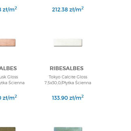
2
2
8 zł/m
212.38 zł/m
ALBES
RIBESALBES
usk Gloss
Tokyo Calcite Gloss
łytka Ścienna
7,5x30,0/Płytka Ścienna
2
2
0 zł/m
133.90 zł/m