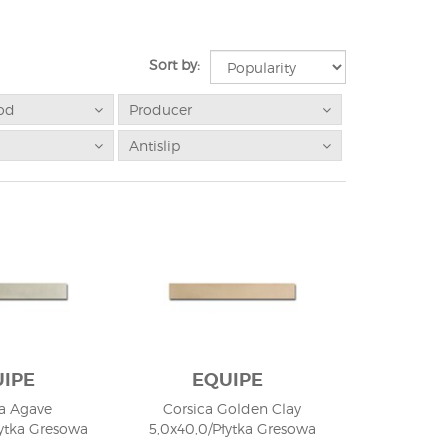
Sort by:
od
Producer
Antislip
IPE
EQUIPE
ca Agave
Corsica Golden Clay
łytka Gresowa
5,0x40,0/Płytka Gresowa