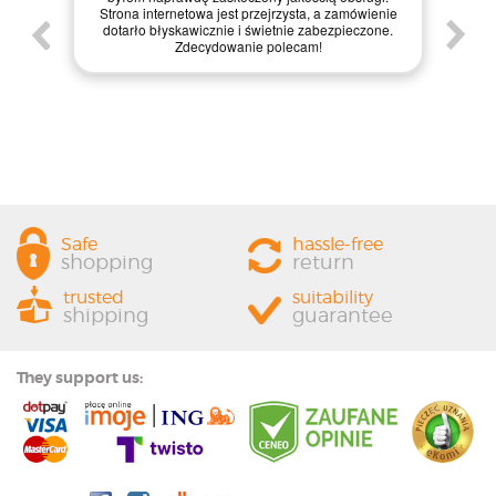
inter
Strona internetowa jest przejrzysta, a zamówienie
zak
em
dotarło błyskawicznie i świetnie zabezpieczone.
zapa
Zdecydowanie polecam!
każdemu
o
Safe
hassle-free
shopping
return
trusted
suitability
shipping
guarantee
They support us: