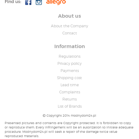
Find us:
About us
About the Company
Contact
Information
Regulations
Privacy policy
Payments
Shipping cost
Lead time
Complaints
Returns
List of Brands
Copyright 2014 modnydom24.pl
Presented pictures and contents are Copyright protected. It is forbidden to copy
or reproduce them. Every infringement will be an autorization to initiate adequate
procedure. Modnydom24.pl will seek a repair of the damage twice value
reproduced materials.