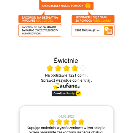
Świetnie!
Ocena średnia 4 na 5
Na podstawie
1221 opinii
.
Sprawdź wszystkie opinie
tutaj
.
04.08.2026
z
Za
Kupując materiały wykończeniowe w tym sklepie,
mat
 i
byłem naprawdę zaskoczony jakością obsługi.