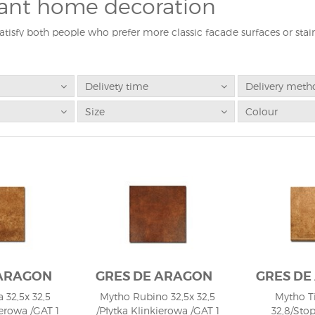
ant home decoration
l satisfy both people who prefer more classic facade surfaces or stai
s. When deciding on the choice of ceramics, we should pay attention
ically complement the finish of the places we choose. Whenever we
ing facade, we recommend choosing ones that will imitate brick. O
, it is better to choose clinker tiles with a smooth surface. Modnyd
Delivety time
Delivery meth
izes the satisfaction of its customers. Therefore, if you have any 
Size
Colour
 ARAGON
GRES DE ARAGON
GRES DE
 32,5x 32,5
Mytho Rubino 32,5x 32,5
Mytho Ti
ierowa /GAT 1
/Płytka Klinkierowa /GAT 1
32,8/Sto