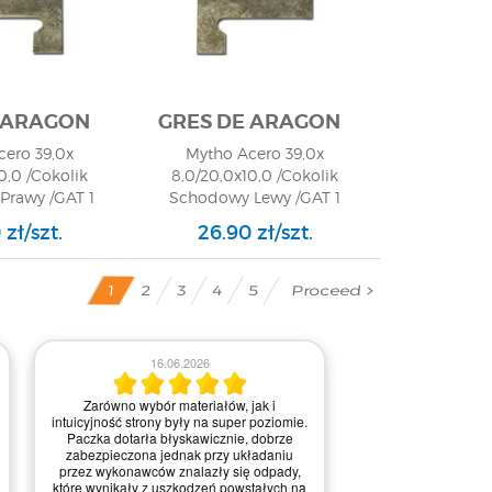
 ARAGON
GRES DE ARAGON
cero 39,0x
Mytho Acero 39,0x
0,0 /Cokolik
8,0/20,0x10,0 /Cokolik
Prawy /GAT 1
Schodowy Lewy /GAT 1
zł/szt.
26.90 zł/szt.
Proceed
2
4
5
3
1
16.06.2026
24.0
Zarówno wybór materiałów, jak i
Cieszę się, że o
intuicyjność strony były na super poziomie.
internetowy 
Paczka dotarła błyskawicznie, dobrze
wykończeniowymi! St
zabezpieczona jednak przy układaniu
a wszystkie produkt
przez wykonawców znalazły się odpady,
świetnie opisane. 
które wynikały z uszkodzeń powstałych na
błyskawiczną dostaw