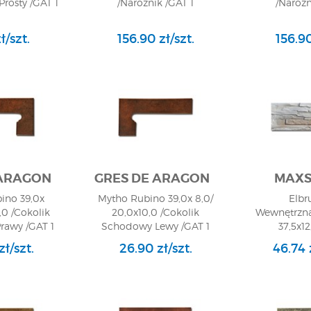
Prosty /GAT 1
/Narożnik /GAT 1
/Narożn
ł/szt.
156.90 zł/szt.
156.90
 ARAGON
GRES DE ARAGON
MAXS
ino 39,0x
Mytho Rubino 39,0x 8,0/
Elbr
,0 /Cokolik
20,0x10,0 /Cokolik
Wewnętrzna
awy /GAT 1
Schodowy Lewy /GAT 1
37,5x12
Elewacy
zł/szt.
26.90 zł/szt.
46.74 