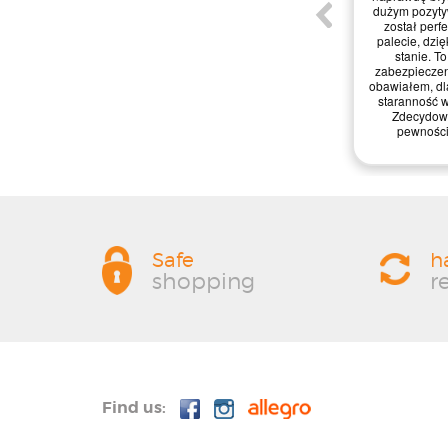
dużym pozyty
został perf
palecie, dzi
stanie. T
zabezpieczeni
obawiałem, dl
staranność w
Zdecydowa
pewnością
Safe
h
shopping
r
Find us: