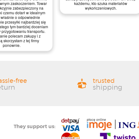
wnym zaskoczeniem. Towar
każdemu, kto szuka materiałów
ekcyjnie zabezpieczony na
wykończeniowych.
ęki czemu dotarł w idealnym
o właśnie o odpowiednie
e przesyłki najbardziej się
atego tym bardziej doceniam
 przygotowaniu transportu.
nie polecam zakupy i z
 skorzystam z tej firmy
ponownie.
assle-free
trusted
eturn
shipping
They support us: