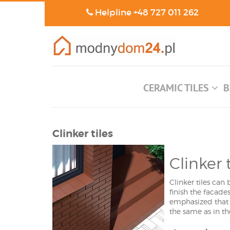
Helpline
+48 727 011 262
CERAMIC TILES
B
Clinker tiles
Clinker t
Clinker tiles can
finish the facades
emphasized that t
the same as in the