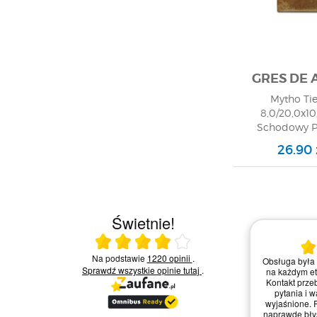
GRES DE
Mytho Tie
8,0/20,0x10
Schodowy Pr
26.90 
Świetnie!
16.07.2026
Ocena średnia 4 na 5
Na podstawie
1220 opinii
.
Obsługa była
ania,
Zakupy w tym sklepie to czysta
Sprawdź wszystkie opinie
tutaj
.
na każdym et
iby
przyjemność! Strona jest intuicyjna, a
Kontakt prze
ale
dostawa błyskawiczna. Każdy element
pytania i w
ci
dotarł w nienaruszonym stanie, świetnie
wyjaśnione. 
na
zabezpieczony. Z pewnością wrócę po
naprawdę błys
kolejne materiały do mojego wnętrza!