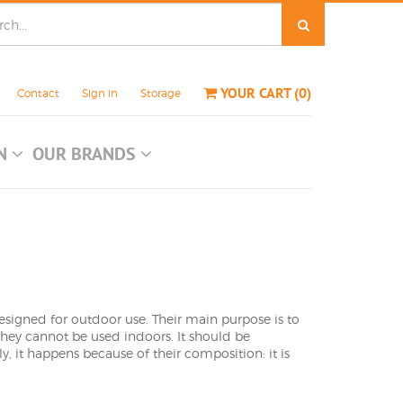
YOUR CART
(
0
)
Contact
Sign in
Storage
ON
OUR BRANDS
designed for outdoor use. Their main purpose is to
t they cannot be used indoors. It should be
y, it happens because of their composition: it is