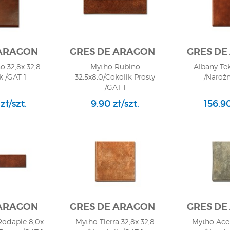
 ARAGON
GRES DE ARAGON
GRES DE
 32,8x 32,8
Mytho Rubino
Albany Tek
k /GAT 1
32,5x8,0/Cokolik Prosty
/Narożn
/GAT 1
zł/szt.
9.90 zł/szt.
156.90
 ARAGON
GRES DE ARAGON
GRES DE
Rodapie 8,0x
Mytho Tierra 32,8x 32,8
Mytho Acer