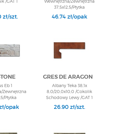
ik /GAT 1
Wewnętrzna/Zewnętrzna
37,5x12,5/Płytka
Elewacyjna/GAT 1
 zł/szt.
46.74 zł/opak
TONE
GRES DE ARAGON
us Eb 1
Albany Teka 38,1x
/Zewnętrzna
8,0/20,0x10,0 /Cokolik
,5/Płytka
Schodowy Lewy /GAT 1
jna/GAT 1
zł/opak
26.90 zł/szt.