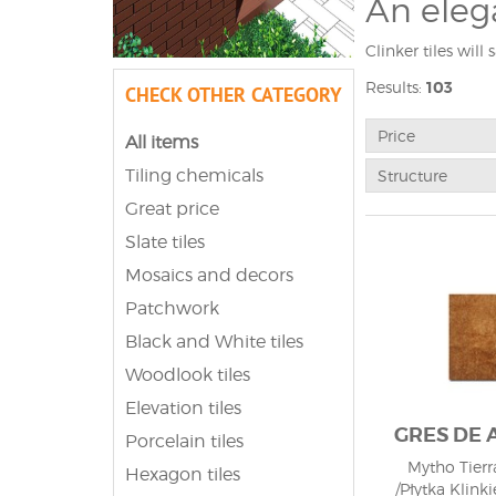
An eleg
Clinker tiles wil
original solution
Results:
103
CHECK OTHER CATEGORY
that they aesthet
tiles for a build
about stair tiles
Price
All items
products, priorit
Tiling chemicals
Structure
them!
Great price
Slate tiles
Mosaics and decors
Patchwork
Black and White tiles
Woodlook tiles
Elevation tiles
GRES DE
Porcelain tiles
Mytho Tierra
Hexagon tiles
/Płytka Klink