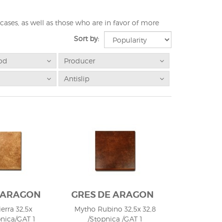
rcases, as well as those who are in favor of more
 primarily to its size and color. It is important
Sort by:
 are talking about finishing using building clinker
n the other hand, in the case when we are talking
om24.pl, as a company distributing this type of
od
Producer
suggestions and thoughts, we encourage you to share
Antislip
 ARAGON
GRES DE ARAGON
erra 32,5x
Mytho Rubino 32,5x 32,8
pnica/GAT 1
/Stopnica /GAT 1