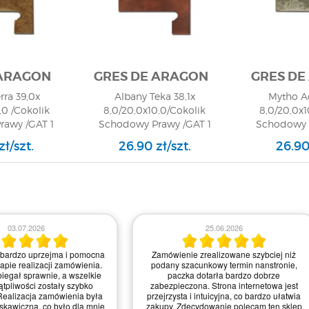
 ARAGON
GRES DE ARAGON
GRES DE
rra 39,0x
Albany Teka 38,1x
Mytho A
,0 /Cokolik
8,0/20,0x10,0/Cokolik
8,0/20,0x1
awy /GAT 1
Schodowy Prawy /GAT 1
Schodowy 
zł/szt.
26.90 zł/szt.
26.90 
03.07.2026
25.06.2026
 bardzo uprzejma i pomocna
Zamówienie zrealizowane szybciej niż
apie realizacji zamówienia.
podany szacunkowy termin nanstronie,
biegał sprawnie, a wszelkie
paczka dotarła bardzo dobrze
ątpliwości zostały szybko
zabezpieczona. Strona internetowa jest
Realizacja zamówienia była
przejrzysta i intuicyjna, co bardzo ułatwia
kawiczna, co było dla mnie
zakupy. Zdecydowanie polecam ten sklep