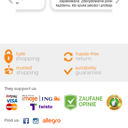
zapakowana. Zdecydowanie polecam ten sklep
prze
każdemu, kto szuka jakości i profesjonalnej obsługi!
Safe
hassle-free
shopping
return
trusted
suitability
shipping
guarantee
They support us:
Find us: