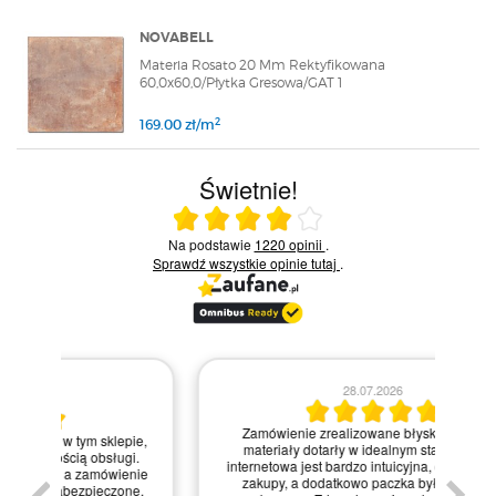
NOVABELL
Materia Rosato 20 Mm Rektyfikowana
60,0x60,0/Płytka Gresowa/GAT 1
2
169.00 zł/m
Świetnie!
Ocena średnia 4 na 5
Na podstawie
1220 opinii
.
Sprawdź wszystkie opinie
tutaj
.
28.07.2026
Kie
Zamówienie zrealizowane błyskawicznie, a
pie,
nie
materiały dotarły w idealnym stanie. Strona
gi.
int
internetowa jest bardzo intuicyjna, co ułatwiło mi
enie
św
zakupy, a dodatkowo paczka była starannie
one.
kl