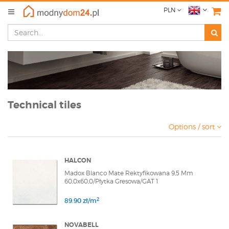
PLN
Technical tiles
Options / sort
HALCON
Madox Blanco Mate Rektyfikowana 9,5 Mm
60,0x60,0/Płytka Gresowa/GAT 1
2
89.90 zł/m
NOVABELL