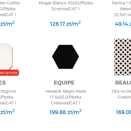
es Grafito
Mugat Blanco 10x20/Płytka
Parma 1 
0/Płytka
Ścienna/GAT 1
Wewn
a/GAT 1
22,5x7,4
Ścien
2
2
 zł/m
126.17 zł/m
49.14 
der sample
ES
EQUIPE
REAL
ctogono
Hexatile Negro Mate
Orly 44,0
6/Płytka
17,5x20,0/Płytka
Greso
a/GAT 1
Gresowa/GAT 1
2
2
 zł/m
199.88 zł/m
169.0