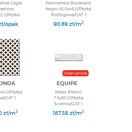
White Cegła
Pavimentos Boulevard
ętrzna
Negro 45,0x45,0/Płytka
x2,2/Płytka
Podłogowa/GAT 1
na/GAT 1
2
zł/opak
90.89 zł/m
Order sample
ONDA
EQUIPE
x44,0/Płytka
Masia Blanco
wa/GAT 1
7,5x30,0/Płytka
Ścienna/GAT 1
2
2
0 zł/m
187.38 zł/m