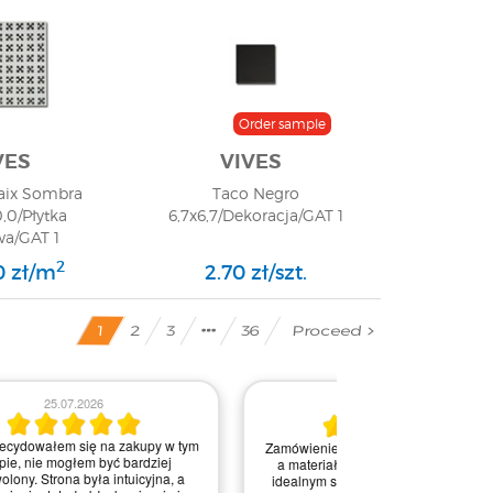
Order sample
VES
VIVES
Paix Sombra
Taco Negro
,0/Płytka
6,7x6,7/Dekoracja/GAT 1
wa/GAT 1
2
0 zł/m
2.70 zł/szt.
Proceed
36
2
3
1
03.0
16.07.2026
Obsługa była bardz
Zakupy w tym sklepie to czysta
na każdym etapie re
przyjemność! Strona jest intuicyjna, a
Kontakt przebiegał 
dostawa błyskawiczna. Każdy element