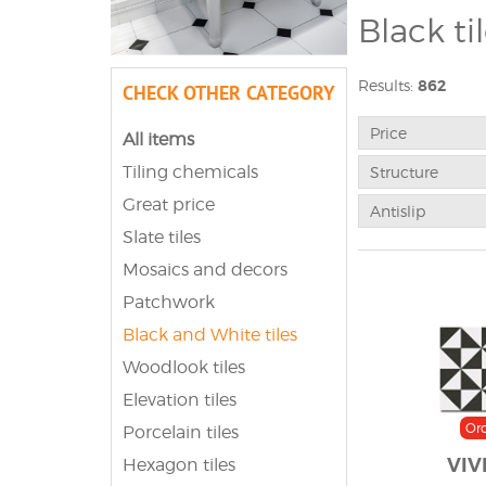
Black ti
Not everyone is i
Results:
862
CHECK OTHER CATEGORY
tiles are designe
other elements of
really cozy as we
Price
All items
is possible to cr
Tiling chemicals
Structure
Great price
Antislip
Slate tiles
Mosaics and decors
Patchwork
Black and White tiles
Woodlook tiles
Elevation tiles
Or
Porcelain tiles
VIV
Hexagon tiles