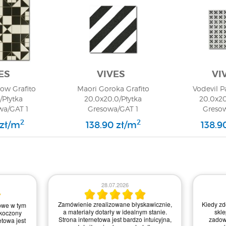
ES
VIVES
VI
ow Grafito
Maori Goroka Grafito
Vodevil 
6/Płytka
20,0x20,0/Płytka
20,0x20
a/GAT 1
Gresowa/GAT 1
Greso
2
2
 zł/m
138.90 zł/m
138.9
23.07.2026
21.07.2026
realizowane błyskawicznie,
Zamówienie było proste do zrealizowania,
 wykończeniowe dotarły w
a strona intuicyjna. Myślę, że mogliby
anie, świetnie zapakowane.
trochę poprawić szybkość dostawy, ale