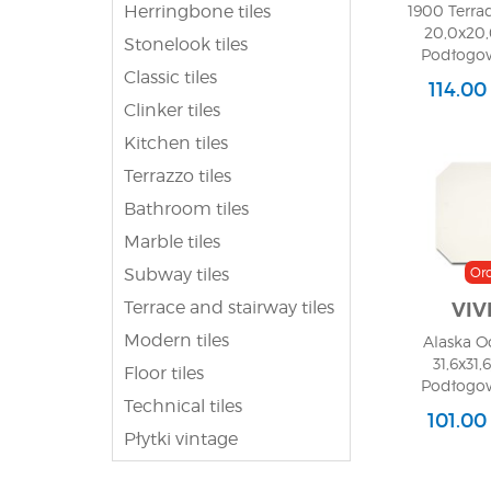
Herringbone tiles
1900 Terrad
20,0x20,
Stonelook tiles
Podłogow
Classic tiles
114.00
Clinker tiles
Kitchen tiles
Terrazzo tiles
Bathroom tiles
Marble tiles
Subway tiles
Or
Terrace and stairway tiles
VIV
Modern tiles
Alaska O
31,6x31,
Floor tiles
Podłogow
Technical tiles
101.00
Płytki vintage