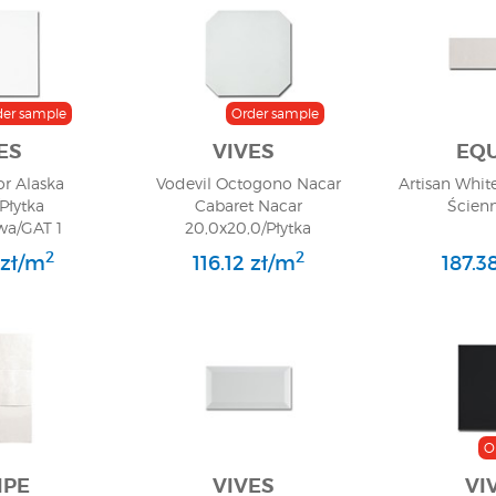
der sample
Order sample
ES
VIVES
EQU
r Alaska
Vodevil Octogono Nacar
Artisan Whit
Płytka
Cabaret Nacar
Ścien
a/GAT 1
20,0x20,0/Płytka
Gresowa/GAT 1
2
2
 zł/m
116.12 zł/m
187.3
O
IPE
VIVES
VI