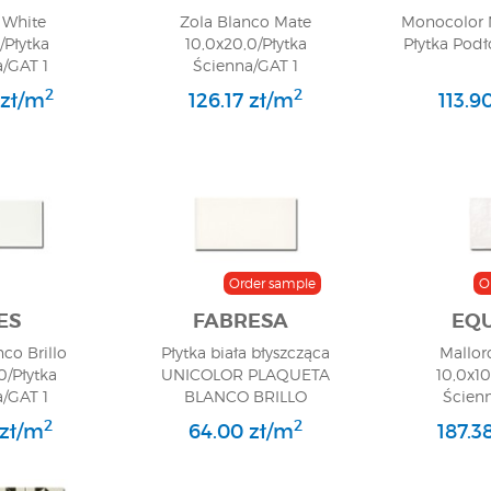
 White
Zola Blanco Mate
Monocolor 
2/Płytka
10,0x20,0/Płytka
Płytka Pod
/GAT 1
Ścienna/GAT 1
2
2
 zł/m
126.17 zł/m
113.9
Order sample
O
ES
FABRESA
EQU
nco Brillo
Płytka biała błyszcząca
Mallor
0/Płytka
UNICOLOR PLAQUETA
10,0x10
/GAT 1
BLANCO BRILLO
Ścien
10,0x20,0/PŁYTKA
2
2
 zł/m
64.00 zł/m
187.3
ŚCIENNA/GAT 1