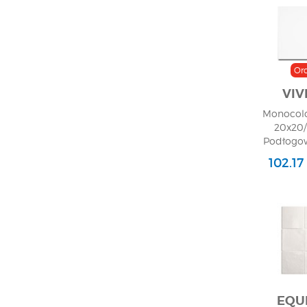
Or
VIV
Monocolo
20x20/
Podłogow
102.17
EQU