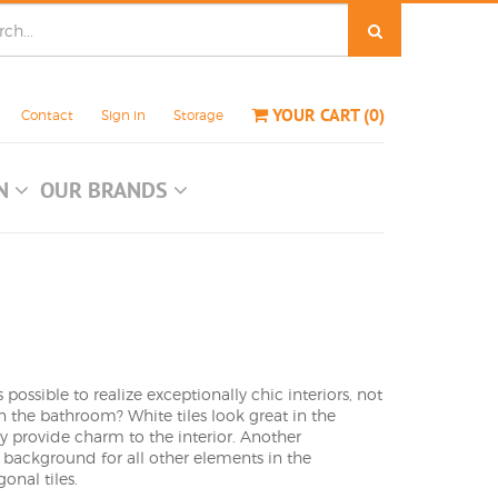
YOUR CART
(
0
)
Contact
Sign in
Storage
ON
OUR BRANDS
 possible to realize exceptionally chic interiors, not
 in the bathroom? White tiles look great in the
ey provide charm to the interior. Another
at background for all other elements in the
onal tiles.