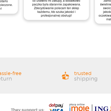
jest intuicyjna i przyjemna w
ogólnie jestem zadowolony z jakości
 zdecydowanie ułatwiło mi
materiałów i obsługi – zasługują na
wątpienia wrócę po więcej!
mocne cztery gwiazdki!
assle-free
trusted
eturn
shipping
They support us: