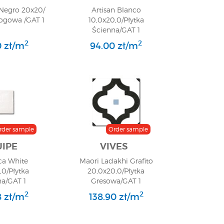
Negro 20x20/
Artisan Blanco
łogowa /GAT 1
10,0x20,0/Płytka
Ścienna/GAT 1
2
2
0 zł/m
94.00 zł/m
rder sample
Order sample
IPE
VIVES
ca White
Maori Ladakhi Grafito
,0/Płytka
20,0x20,0/Płytka
na/GAT 1
Gresowa/GAT 1
2
2
8 zł/m
138.90 zł/m