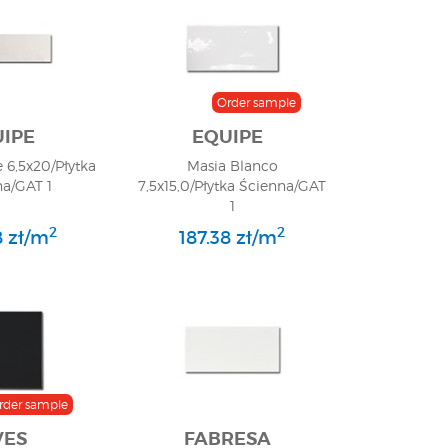
Order sample
IPE
EQUIPE
e 6,5x20/Płytka
Masia Blanco
na/GAT 1
7,5x15,0/Płytka Ścienna/GAT
1
2
2
8 zł/m
187.38 zł/m
rder sample
VES
FABRESA