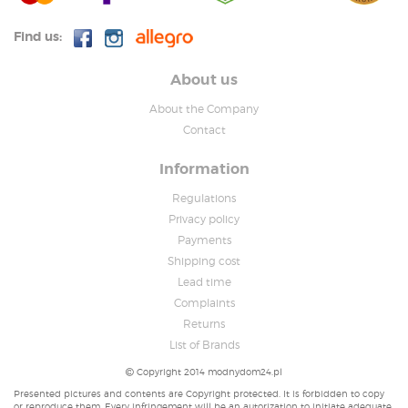
Find us:
About us
About the Company
Contact
Information
Regulations
Privacy policy
Payments
Shipping cost
Lead time
Complaints
Returns
List of Brands
Copyright 2014 modnydom24.pl
Presented pictures and contents are Copyright protected. It is forbidden to copy
or reproduce them. Every infringement will be an autorization to initiate adequate