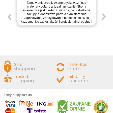
Kie
Zamówienie zrealizowane błyskawicznie, a
pie,
nie
materiały dotarły w idealnym stanie. Strona
gi.
int
internetowa jest bardzo intuicyjna, co ułatwiło mi
enie
św
zakupy, a dodatkowo paczka była starannie
one.
kl
zapakowana. Zdecydowanie polecam ten sklep
prze
każdemu, kto szuka jakości i profesjonalnej obsługi!
Safe
hassle-free
shopping
return
trusted
suitability
shipping
guarantee
They support us: