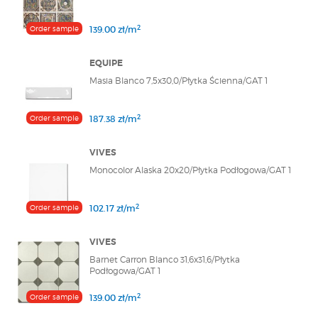
2
Order sample
139.00 zł/m
EQUIPE
Masia Blanco 7,5x30,0/Płytka Ścienna/GAT 1
2
Order sample
187.38 zł/m
VIVES
Monocolor Alaska 20x20/Płytka Podłogowa/GAT 1
2
Order sample
102.17 zł/m
VIVES
Barnet Carron Blanco 31,6x31,6/Płytka
Podłogowa/GAT 1
2
Order sample
139.00 zł/m