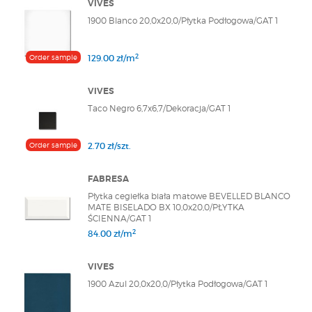
VIVES
1900 Blanco 20,0x20,0/Płytka Podłogowa/GAT 1
2
Order sample
129.00 zł/m
VIVES
Taco Negro 6,7x6,7/Dekoracja/GAT 1
Order sample
2.70 zł/szt.
FABRESA
Płytka cegiełka biała matowe BEVELLED BLANCO
MATE BISELADO BX 10,0x20,0/PŁYTKA
ŚCIENNA/GAT 1
2
84.00 zł/m
VIVES
1900 Azul 20,0x20,0/Płytka Podłogowa/GAT 1