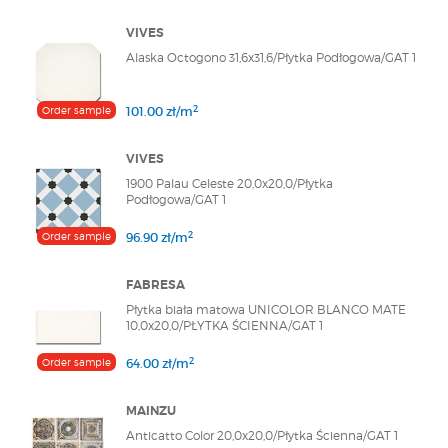
VIVES
Alaska Octogono 31,6x31,6/Płytka Podłogowa/GAT 1
2
Order sample
101.00 zł/m
VIVES
1900 Palau Celeste 20,0x20,0/Płytka
Podłogowa/GAT 1
2
Order sample
96.90 zł/m
FABRESA
Płytka biała matowa UNICOLOR BLANCO MATE
10,0x20,0/PŁYTKA ŚCIENNA/GAT 1
2
Order sample
64.00 zł/m
MAINZU
Anticatto Color 20,0x20,0/Płytka Ścienna/GAT 1