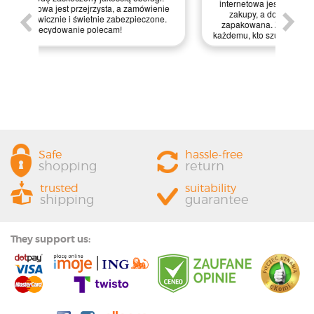
internetowa jest bardzo intuicyjna, co ułatwiło mi
ówienie
zakupy, a dodatkowo paczka była starannie
eczone.
zapakowana. Zdecydowanie polecam ten sklep
p
każdemu, kto szuka jakości i profesjonalnej obsługi!
Safe
hassle-free
shopping
return
trusted
suitability
shipping
guarantee
They support us: