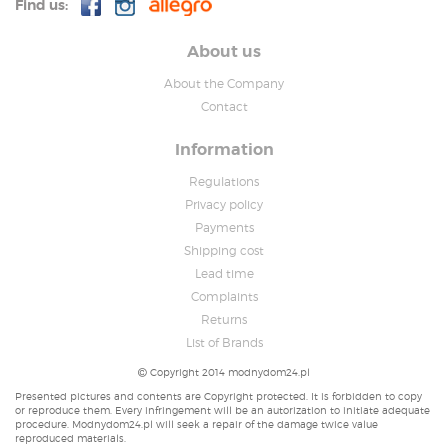
Find us:
About us
About the Company
Contact
Information
Regulations
Privacy policy
Payments
Shipping cost
Lead time
Complaints
Returns
List of Brands
Copyright 2014 modnydom24.pl
Presented pictures and contents are Copyright protected. It is forbidden to copy
or reproduce them. Every infringement will be an autorization to initiate adequate
procedure. Modnydom24.pl will seek a repair of the damage twice value
reproduced materials.