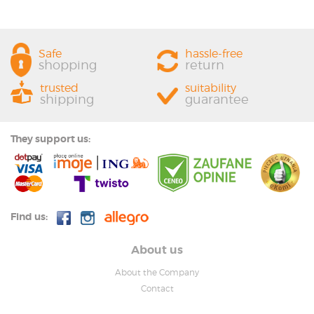
Safe
hassle-free
shopping
return
trusted
suitability
shipping
guarantee
They support us:
Find us:
About us
About the Company
Contact