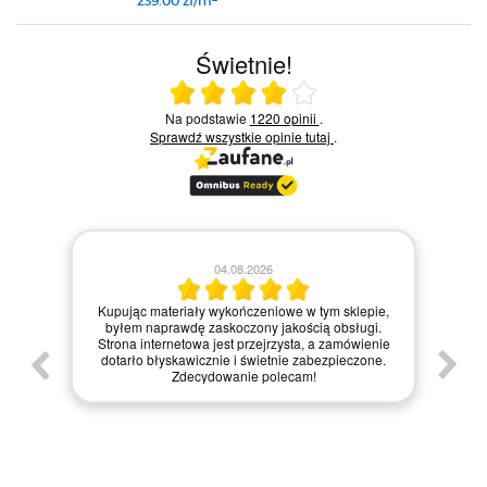
239.00 zł/m
Świetnie!
Ocena średnia 4 na 5
Na podstawie
1220 opinii
.
Sprawdź wszystkie opinie
tutaj
.
04.08.2026
Zamówie
Kupując materiały wykończeniowe w tym sklepie,
materia
byłem naprawdę zaskoczony jakością obsługi.
internetow
Strona internetowa jest przejrzysta, a zamówienie
zakupy,
dotarło błyskawicznie i świetnie zabezpieczone.
zapakowa
Zdecydowanie polecam!
każdemu, kt