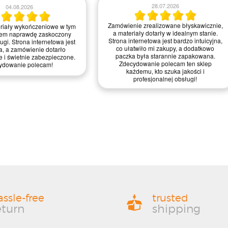
23.07.2026
21.07.2026
realizowane błyskawicznie,
Zamówienie było proste do zrealizowania,
 wykończeniowe dotarły w
a strona intuicyjna. Myślę, że mogliby
anie, świetnie zapakowane.
trochę poprawić szybkość dostawy, ale
jest intuicyjna i przyjemna w
ogólnie jestem zadowolony z jakości
 zdecydowanie ułatwiło mi
materiałów i obsługi – zasługują na
wątpienia wrócę po więcej!
mocne cztery gwiazdki!
assle-free
trusted
eturn
shipping