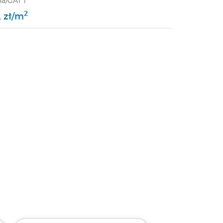
na/GAT 1
2
2 zł/m