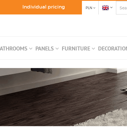
Individual pricing
PLN
ATHROOMS
PANELS
FURNITURE
DECORATI