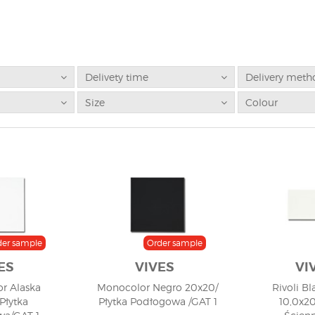
Delivety time
Delivery meth
Size
Colour
der sample
Order sample
ES
VIVES
VI
r Alaska
Monocolor Negro 20x20/
Rivoli Bl
Płytka
Płytka Podłogowa /GAT 1
10,0x20