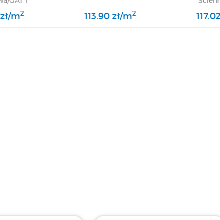
a/GAT 1
Ścien
2
2
 zł/m
113.90 zł/m
117.0