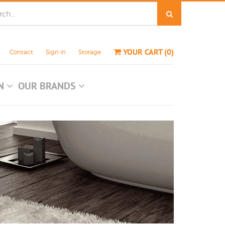
YOUR CART
(
0
)
Contact
Sign in
Storage
ON
OUR BRANDS