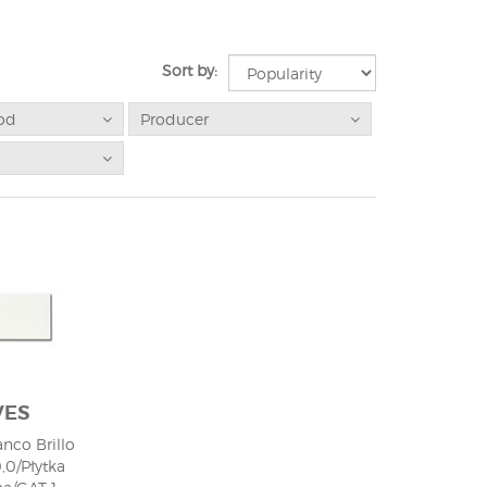
Sort by:
od
Producer
VES
anco Brillo
,0/Płytka