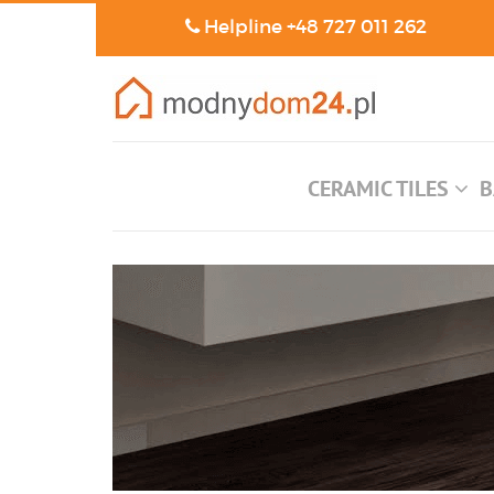
Helpline
+48 727 011 262
CERAMIC TILES
B