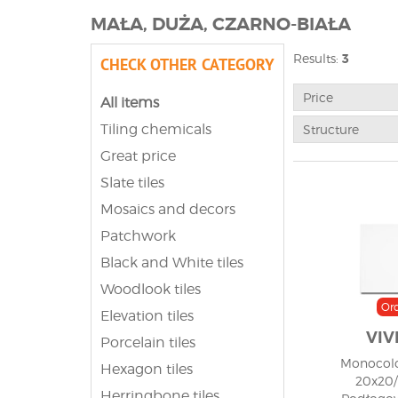
MAŁA, DUŻA, CZARNO-BIAŁA
Results:
3
CHECK OTHER CATEGORY
Price
All items
Tiling chemicals
Structure
Great price
Slate tiles
Mosaics and decors
Patchwork
Black and White tiles
Woodlook tiles
Or
Elevation tiles
VIV
Porcelain tiles
Monocolo
Hexagon tiles
20x20/
Herringbone tiles