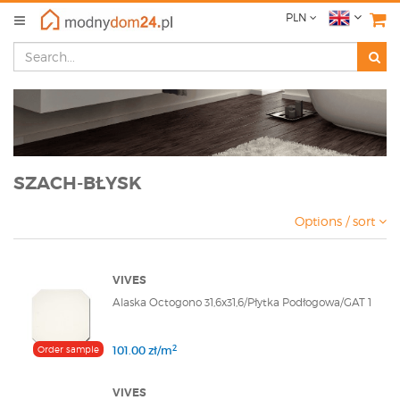
PLN
SZACH-BŁYSK
Options / sort
VIVES
Alaska Octogono 31,6x31,6/Płytka Podłogowa/GAT 1
2
Order sample
101.00 zł/m
VIVES