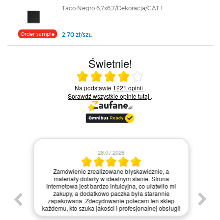
Taco Negro 6,7x6,7/Dekoracja/GAT 1
Order sample
2.70 zł/szt.
Świetnie!
Ocena średnia 4 na 5
Na podstawie
1221 opinii
.
Sprawdź wszystkie opinie
tutaj
.
28.07.2026
Kie
Zamówienie zrealizowane błyskawicznie, a
pie,
nie
materiały dotarły w idealnym stanie. Strona
gi.
int
internetowa jest bardzo intuicyjna, co ułatwiło mi
enie
św
zakupy, a dodatkowo paczka była starannie
one.
kl
zapakowana. Zdecydowanie polecam ten sklep
prze
każdemu, kto szuka jakości i profesjonalnej obsługi!