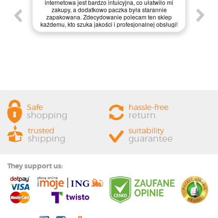
internetowa jest bardzo intuicyjna, co ułatwiło mi
enie
św
zakupy, a dodatkowo paczka była starannie
one.
kl
zapakowana. Zdecydowanie polecam ten sklep
prze
każdemu, kto szuka jakości i profesjonalnej obsługi!
Safe
hassle-free
shopping
return
trusted
suitability
shipping
guarantee
They support us: