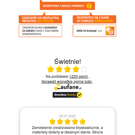
Świetnie!
Ocena średnia 4 na 5
Na podstawie
1220 opinii
.
Sprawdź wszystkie opinie
tutaj
.
28.07.2026
Kie
Zamówienie zrealizowane błyskawicznie, a
pie,
nie
materiały dotarły w idealnym stanie. Strona
gi.
int