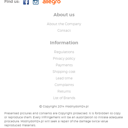
Find us:
About us
About the Company
Contact
Information
Regulations
Privacy policy
Payments
Shipping cost
Lead time
Complaints
Returns
List of Brands
Copyright 2014 modnydom24.pl
Presented pictures and contents are Copyright protected. It is forbidden to copy
or reproduce them. Every infringement will be an autorization to initiate adequate
procedure. Modnydom24.pl will seek a repair of the damage twice value
reproduced materials.