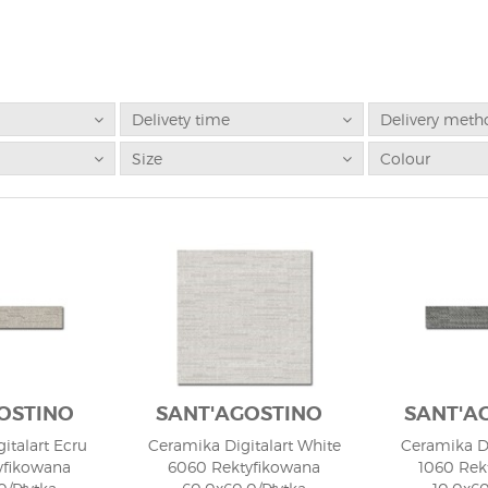
Delivety time
Delivery meth
Size
Colour
OSTINO
SANT'AGOSTINO
SANT'A
italart Ecru
Ceramika Digitalart White
Ceramika Di
yfikowana
6060 Rektyfikowana
1060 Rek