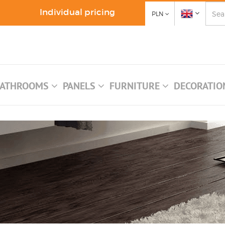
Individual pricing
PLN
ATHROOMS
PANELS
FURNITURE
DECORATI