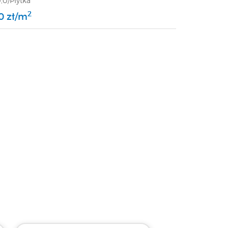
,0/Płytka
wa/GAT 1
2
0 zł/m