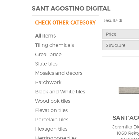
SANT AGOSTINO DIGITAL
Results:
3
CHECK OTHER CATEGORY
Price
All items
Tiling chemicals
Structure
Great price
Slate tiles
Mosaics and decors
Patchwork
Black and White tiles
Woodlook tiles
Elevation tiles
SANT'AG
Porcelain tiles
Ceramika Dig
Hexagon tiles
1060 Rekt
Herringbone tiles