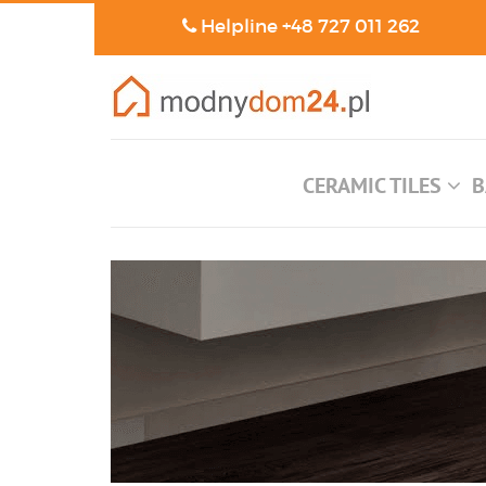
Helpline
+48 727 011 262
CERAMIC TILES
B