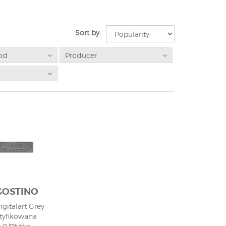
Sort by:
od
Producer
GOSTINO
gitalart Grey
tyfikowana