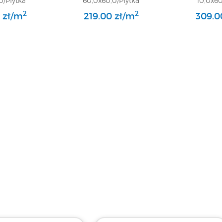
0/Płytka
60,0x60,0/Płytka
10,0x60
/GAT 1
Gresowa/GAT 1
Greso
2
2
 zł/m
219.00 zł/m
309.0