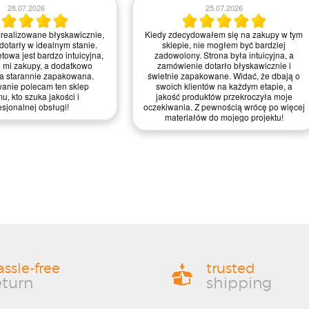
21.07.2026
16.07.2026
ło proste do zrealizowania,
Zakupy w tym sklepie to czysta
tuicyjna. Myślę, że mogliby
przyjemność! Strona jest intuicyjna, a
awić szybkość dostawy, ale
dostawa błyskawiczna. Każdy element
stem zadowolony z jakości
dotarł w nienaruszonym stanie, świetnie
 i obsługi – zasługują na
zabezpieczony. Z pewnością wrócę po
e cztery gwiazdki!
kolejne materiały do mojego wnętrza!
assle-free
trusted
eturn
shipping