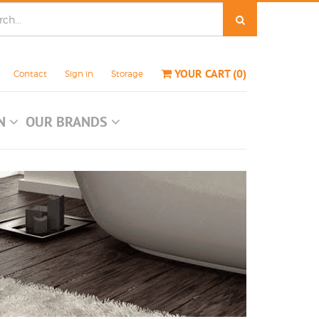
YOUR CART
(
0
)
Contact
Sign in
Storage
ON
OUR BRANDS