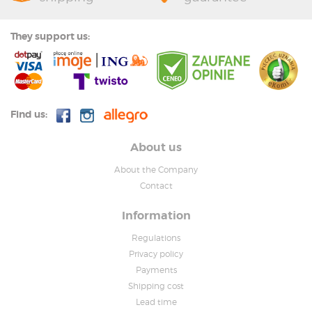
They support us:
Find us:
About us
About the Company
Contact
Information
Regulations
Privacy policy
Payments
Shipping cost
Lead time