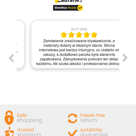
28.07.2026
Kie
Zamówienie zrealizowane błyskawicznie, a
pie,
nie
materiały dotarły w idealnym stanie. Strona
gi.
int
internetowa jest bardzo intuicyjna, co ułatwiło mi
enie
św
zakupy, a dodatkowo paczka była starannie
one.
kl
zapakowana. Zdecydowanie polecam ten sklep
prze
każdemu, kto szuka jakości i profesjonalnej obsługi!
Safe
hassle-free
shopping
return
trusted
suitability
shipping
guarantee