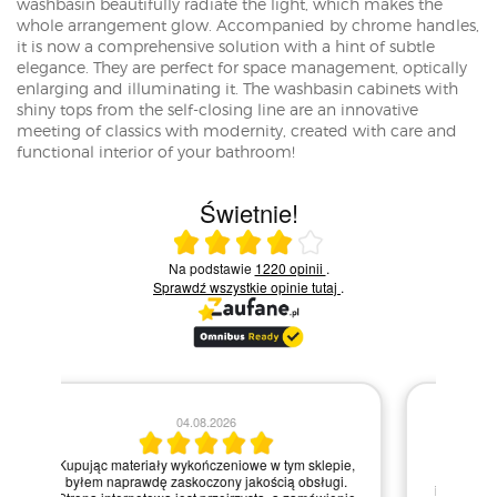
washbasin beautifully radiate the light, which makes the
whole arrangement glow. Accompanied by chrome handles,
it is now a comprehensive solution with a hint of subtle
elegance. They are perfect for space management, optically
enlarging and illuminating it. The washbasin cabinets with
shiny tops from the self-closing line are an innovative
meeting of classics with modernity, created with care and
functional interior of your bathroom!
Świetnie!
Ocena średnia 4 na 5
Na podstawie
1220 opinii
.
Sprawdź wszystkie opinie
tutaj
.
28.07.2026
Kie
Zamówienie zrealizowane błyskawicznie, a
pie,
nie
materiały dotarły w idealnym stanie. Strona
gi.
int
internetowa jest bardzo intuicyjna, co ułatwiło mi