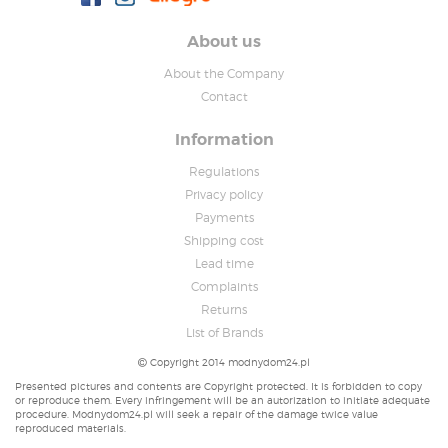
About us
About the Company
Contact
Information
Regulations
Privacy policy
Payments
Shipping cost
Lead time
Complaints
Returns
List of Brands
Copyright 2014 modnydom24.pl
Presented pictures and contents are Copyright protected. It is forbidden to copy
or reproduce them. Every infringement will be an autorization to initiate adequate
procedure. Modnydom24.pl will seek a repair of the damage twice value
reproduced materials.