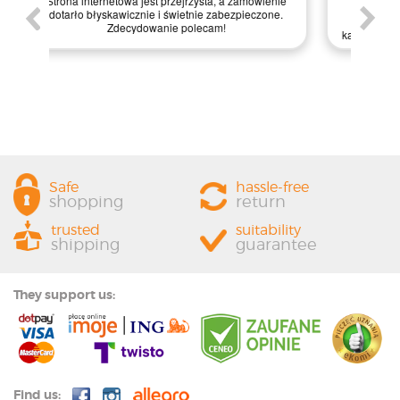
enie
św
zakupy, a dodatkowo paczka była starannie
one.
kl
zapakowana. Zdecydowanie polecam ten sklep
prze
każdemu, kto szuka jakości i profesjonalnej obsługi!
Safe
hassle-free
shopping
return
trusted
suitability
shipping
guarantee
They support us:
Find us: