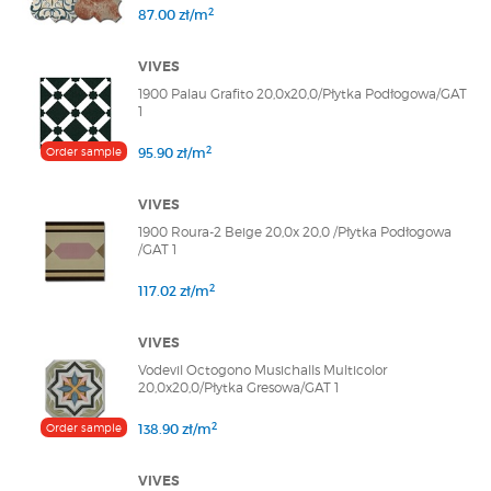
2
87.00 zł/m
VIVES
1900 Palau Grafito 20,0x20,0/Płytka Podłogowa/GAT
1
2
Order sample
95.90 zł/m
VIVES
1900 Roura-2 Beige 20,0x 20,0 /Płytka Podłogowa
/GAT 1
2
117.02 zł/m
VIVES
Vodevil Octogono Musichalls Multicolor
20,0x20,0/Płytka Gresowa/GAT 1
2
Order sample
138.90 zł/m
VIVES