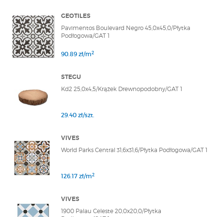
GEOTILES
Pavimentos Boulevard Negro 45,0x45,0/Płytka
Podłogowa/GAT 1
2
90.89 zł/m
STEGU
Kd2 25,0x4,5/Krążek Drewnopodobny/GAT 1
29.40 zł/szt.
VIVES
World Parks Central 31,6x31,6/Płytka Podłogowa/GAT 1
2
126.17 zł/m
VIVES
1900 Palau Celeste 20,0x20,0/Płytka