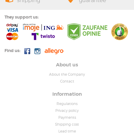
shipping
guarantee
They support us:
Find us:
About us
About the Company
Contact
Information
Regulations
Privacy policy
Payments
Shipping cost
Lead time