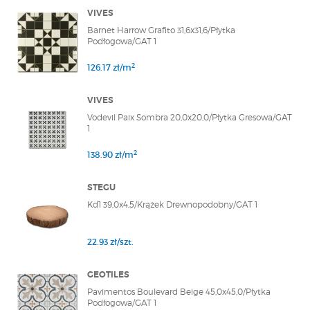
VIVES
Barnet Harrow Grafito 31,6x31,6/Płytka
Podłogowa/GAT 1
2
126.17 zł/m
VIVES
Vodevil Paix Sombra 20,0x20,0/Płytka Gresowa/GAT
1
2
138.90 zł/m
STEGU
Kd1 39,0x4,5/Krążek Drewnopodobny/GAT 1
22.93 zł/szt.
GEOTILES
Pavimentos Boulevard Beige 45,0x45,0/Płytka
Podłogowa/GAT 1