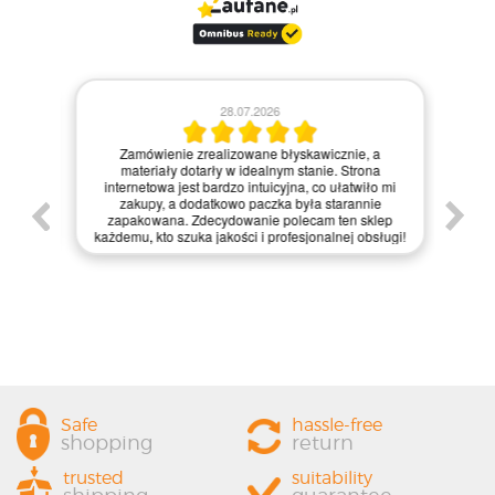
28.07.2026
Kie
Zamówienie zrealizowane błyskawicznie, a
pie,
nie
materiały dotarły w idealnym stanie. Strona
gi.
int
internetowa jest bardzo intuicyjna, co ułatwiło mi
enie
św
zakupy, a dodatkowo paczka była starannie
one.
kl
zapakowana. Zdecydowanie polecam ten sklep
prze
każdemu, kto szuka jakości i profesjonalnej obsługi!
Safe
hassle-free
shopping
return
trusted
suitability