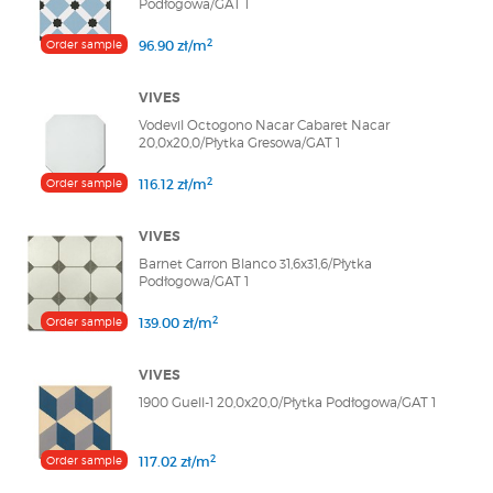
Podłogowa/GAT 1
2
Order sample
96.90 zł/m
VIVES
Vodevil Octogono Nacar Cabaret Nacar
20,0x20,0/Płytka Gresowa/GAT 1
2
Order sample
116.12 zł/m
VIVES
Barnet Carron Blanco 31,6x31,6/Płytka
Podłogowa/GAT 1
2
Order sample
139.00 zł/m
VIVES
1900 Guell-1 20,0x20,0/Płytka Podłogowa/GAT 1
2
Order sample
117.02 zł/m