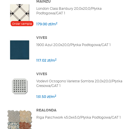
MAINZU
London Class Banbury 20,0x20,0/Płytka
Podłogowa/GAT 1
2
Order sample
179.00 zł/m
VIVES
1900 Azul 20,0x20,0/Płytka Podłogowa/GAT 1
2
117.02 zł/m
VIVES
Vodevil Octogono Variette Sombra 20,0x20,0/Płytka
Gresowa/GAT 1
2
131.50 zł/m
REALONDA
Riga Patchwork 45,0x45,0/Płytka Podłogowa/GAT 1