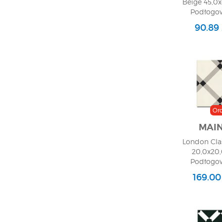
Beige 45,0x
Podłogow
90.89
Or
MAI
London Cla
20,0x20,
Podłogow
169.00