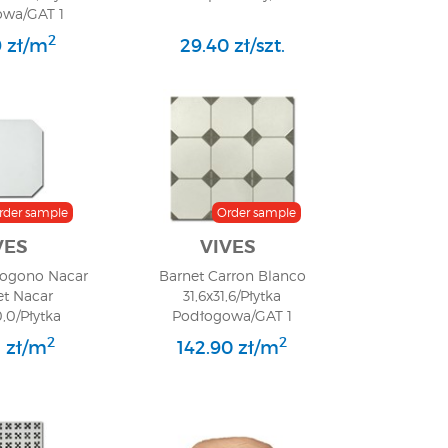
wa/GAT 1
2
 zł/m
29.40 zł/szt.
rder sample
Order sample
VES
VIVES
togono Nacar
Barnet Carron Blanco
et Nacar
31,6x31,6/Płytka
,0/Płytka
Podłogowa/GAT 1
wa/GAT 1
2
2
2 zł/m
142.90 zł/m