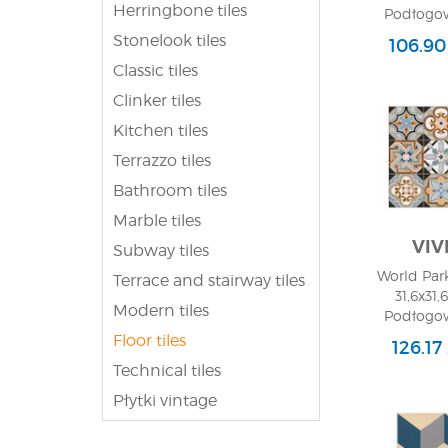
Herringbone tiles
Podłogow
Stonelook tiles
106.90
Classic tiles
Clinker tiles
Kitchen tiles
Terrazzo tiles
Bathroom tiles
Marble tiles
VIV
Subway tiles
World Park
Terrace and stairway tiles
31,6x31,
Modern tiles
Podłogow
Floor tiles
126.17
Technical tiles
Płytki vintage