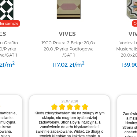
der sample
O
ES
VIVES
VI
u Grafito
1900 Roura-2 Beige 20,0x
Vodevil
0/Płytka
20,0 /Płytka Podłogowa
Musichall
a/GAT 1
/GAT 1
20,0x20
Greso
2
2
 zł/m
117.02 zł/m
139.9
21.07.2026
16.07.2026
ło proste do zrealizowania,
Zakupy w tym sklepie to czysta
tuicyjna. Myślę, że mogliby
przyjemność! Strona jest intuicyjna, a
awić szybkość dostawy, ale
dostawa błyskawiczna. Każdy element
stem zadowolony z jakości
dotarł w nienaruszonym stanie, świetnie
 i obsługi – zasługują na
zabezpieczony. Z pewnością wrócę po
e cztery gwiazdki!
kolejne materiały do mojego wnętrza!