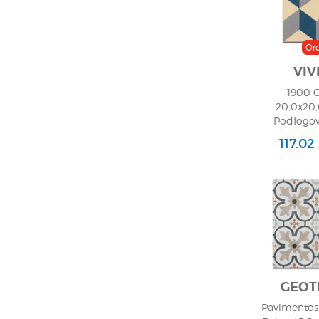
Or
VIV
1900 G
20,0x20,
Podłogow
117.02
GEOT
Pavimentos