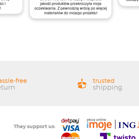
assle-free
trusted
eturn
shipping
They support us: