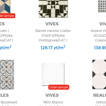
der sample
ES
VIVES
VI
uell-1
Barnet Harrow Grafito
Vodevil 
0/Płytka
31,6x31,6/Płytka
20,0x20
a/GAT 1
Podłogowa/GAT 1
Greso
2
2
 zł/m
126.17 zł/m
138.9
Order sample
ILES
VIVES
REAL
 Boulevard
1900 Blanco
Oxfor