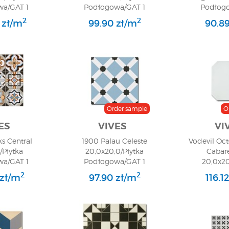
a/GAT 1
Podłogowa/GAT 1
Podłogo
2
2
 zł/m
99.90 zł/m
90.89
Order sample
O
ES
VIVES
VI
s Central
1900 Palau Celeste
Vodevil Oc
6/Płytka
20,0x20,0/Płytka
Cabar
a/GAT 1
Podłogowa/GAT 1
20,0x20
Greso
2
2
 zł/m
97.90 zł/m
116.1