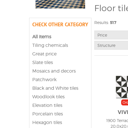
Floor ti
Gres tiles are abo
Results:
517
CHECK OTHER CATEGORY
ideal for coverin
floor will fantast
somewhat exotic ch
Price
All items
retro style. Last
Tiling chemicals
Structure
marble but want m
arranging your r
Great price
Slate tiles
Mosaics and decors
Patchwork
Black and White tiles
Woodlook tiles
Or
Elevation tiles
VIV
Porcelain tiles
1900 Terrad
Hexagon tiles
20,0x20,