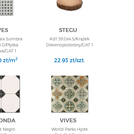
VES
STEGU
Paix Sombra
Kd1 39,0x4,5/Krążek
,0/Płytka
Drewnopodobny/GAT 1
wa/GAT 1
2
0 zł/m
22.93 zł/szt.
ONDA
VIVES
d Negro
World Parks Hyde