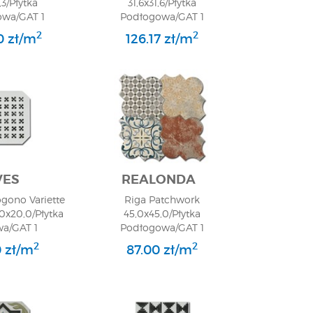
,3/Płytka
31,6x31,6/Płytka
wa/GAT 1
Podłogowa/GAT 1
2
2
0 zł/m
126.17 zł/m
VES
REALONDA
ogono Variette
Riga Patchwork
0x20,0/Płytka
45,0x45,0/Płytka
wa/GAT 1
Podłogowa/GAT 1
2
2
0 zł/m
87.00 zł/m