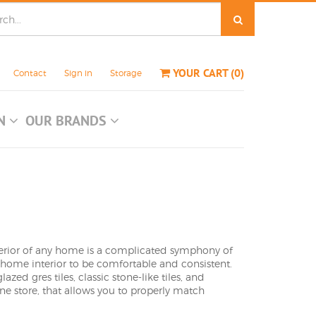
YOUR CART
(
0
)
Contact
Sign in
Storage
ON
OUR BRANDS
interior of any home is a complicated symphony of
s' home interior to be comfortable and consistent.
zed gres tiles, classic stone-like tiles, and
ine store, that allows you to properly match