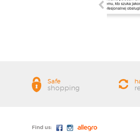
je
ięcej
Safe
h
shopping
r
Find us: