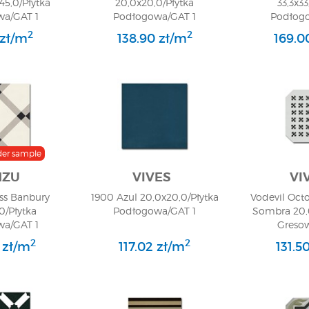
45,0/Płytka
20,0x20,0/Płytka
33,3x33
a/GAT 1
Podłogowa/GAT 1
Podłogo
2
2
 zł/m
138.90 zł/m
169.0
der sample
NZU
VIVES
VI
ss Banbury
1900 Azul 20,0x20,0/Płytka
Vodevil Oct
0/Płytka
Podłogowa/GAT 1
Sombra 20,
a/GAT 1
Greso
2
2
 zł/m
117.02 zł/m
131.5