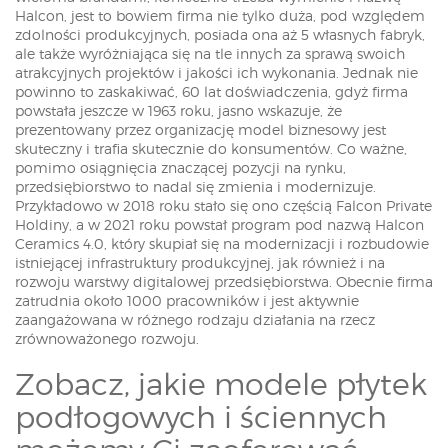
Halcon, jest to bowiem firma nie tylko duża, pod względem
zdolności produkcyjnych, posiada ona aż 5 własnych fabryk,
ale także wyróżniająca się na tle innych za sprawą swoich
atrakcyjnych projektów i jakości ich wykonania. Jednak nie
powinno to zaskakiwać, 60 lat doświadczenia, gdyż firma
powstała jeszcze w 1963 roku, jasno wskazuje, że
prezentowany przez organizację model biznesowy jest
skuteczny i trafia skutecznie do konsumentów. Co ważne,
pomimo osiągnięcia znaczącej pozycji na rynku,
przedsiębiorstwo to nadal się zmienia i modernizuje.
Przykładowo w 2018 roku stało się ono częścią Falcon Private
Holdiny, a w 2021 roku powstał program pod nazwą Halcon
Ceramics 4.0, który skupiał się na modernizacji i rozbudowie
istniejącej infrastruktury produkcyjnej, jak również i na
rozwoju warstwy digitalowej przedsiębiorstwa. Obecnie firma
zatrudnia około 1000 pracowników i jest aktywnie
zaangażowana w różnego rodzaju działania na rzecz
zrównoważonego rozwoju.
Zobacz, jakie modele płytek
podłogowych i ściennych