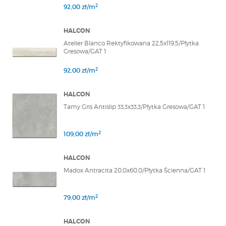
2
92,00 zł/m
HALCON
Atelier Blanco Rektyfikowana 22,5x119,5/Płytka
Gresowa/GAT 1
2
92,00 zł/m
HALCON
Tamy Gris Antislip 33,3x33,3/Płytka Gresowa/GAT 1
2
109,00 zł/m
HALCON
Madox Antracita 20,0x60,0/Płytka Ścienna/GAT 1
2
79,00 zł/m
HALCON