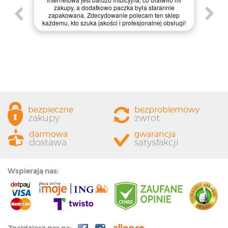
enie
św
zakupy, a dodatkowo paczka była starannie
one.
kl
zapakowana. Zdecydowanie polecam ten sklep
prze
każdemu, kto szuka jakości i profesjonalnej obsługi!
bezpieczne
bezproblemowy
zakupy
zwrot
darmowa
gwarancja
dostawa
satysfakcji
Wspierają nas: