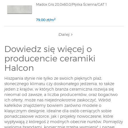
Madox Gris 20,0x60,0/Płytka Ścienna/GAT 1
2
79,00 zł/m
Dalej
Dowiedz się więcej o
producencie ceramiki
Halcon
Hiszpania słynie nie tylko ze swoich pięknych plaż,
słonecznego klimatu czy doskonałego jedzenia, to także
jeden z krajów, w których branża ceramiczna rozwija się
nieomal od zawsze, a liczba producentów, oraz bogactwo
ich oferty, może nas niejednokrotnie zaskoczyć. Wśród
kafelków znajdziemy bowiem zarówno modele o
klasycznym designie, idealne dla osób ceniących sobie
ponadczasowe wzorce, jak i projekty nowoczesne, które
wypływają z któregoś z modnych obecnie nurtów. Pomiędzy
wieloma brandami, koniecznie trzeba wymienić i nazwę