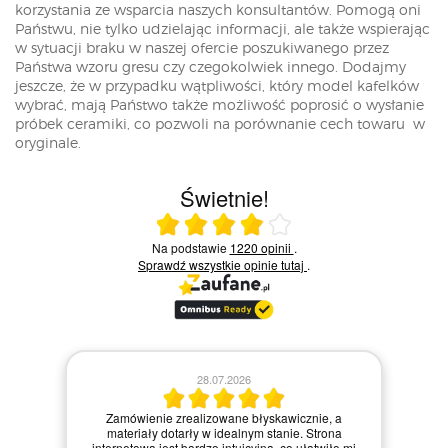
korzystania ze wsparcia naszych konsultantów. Pomogą oni
Państwu, nie tylko udzielając informacji, ale także wspierając
w sytuacji braku w naszej ofercie poszukiwanego przez
Państwa wzoru gresu czy czegokolwiek innego. Dodajmy
jeszcze, że w przypadku wątpliwości, który model kafelków
wybrać, mają Państwo także możliwość poprosić o wysłanie
próbek ceramiki, co pozwoli na porównanie cech towaru w
oryginale.
Świetnie!
Ocena średnia 4 na 5
Na podstawie
1220 opinii
.
Sprawdź wszystkie opinie
tutaj
.
28.07.2026
Kie
Zamówienie zrealizowane błyskawicznie, a
pie,
nie
materiały dotarły w idealnym stanie. Strona
gi.
int
internetowa jest bardzo intuicyjna, co ułatwiło mi