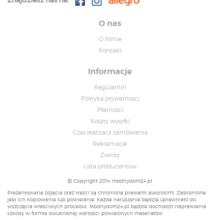
Znajdziesz nas na:
O nas
O firmie
Kontakt
Informacje
Regulamin
Polityka prywatnosci
Płatności
Koszty wysyłki
Czas realizacji zamówienia
Reklamacje
Zwroty
Lista producentow
Copyright 2014 modnydom24.pl
Prezentowane zdjęcia oraz treści są chronione prawami autorskimi. Zabronione
jest ich kopiowanie lub powielanie. Każde naruszenie będzie uprawniało do
wszczęcia właściwych procedur. Modnydom24.pl będzie dochodził naprawienia
szkody w formie dwukrotnej wartości powielonych materiałów.