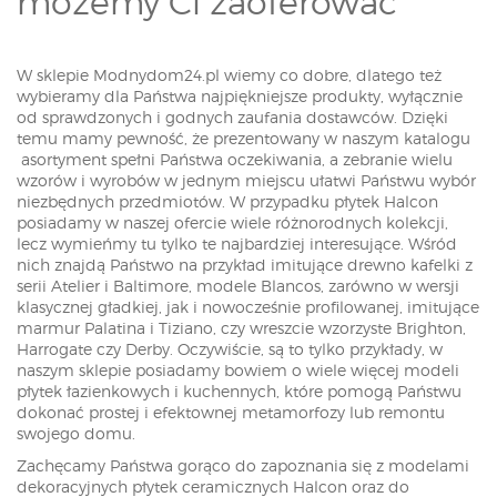
możemy Ci zaoferować
W sklepie Modnydom24.pl wiemy co dobre, dlatego też
wybieramy dla Państwa najpiękniejsze produkty, wyłącznie
od sprawdzonych i godnych zaufania dostawców. Dzięki
temu mamy pewność, że prezentowany w naszym katalogu
asortyment spełni Państwa oczekiwania, a zebranie wielu
wzorów i wyrobów w jednym miejscu ułatwi Państwu wybór
niezbędnych przedmiotów. W przypadku płytek Halcon
posiadamy w naszej ofercie wiele różnorodnych kolekcji,
lecz wymieńmy tu tylko te najbardziej interesujące. Wśród
nich znajdą Państwo na przykład imitujące drewno kafelki z
serii Atelier i Baltimore, modele Blancos, zarówno w wersji
klasycznej gładkiej, jak i nowocześnie profilowanej, imitujące
marmur Palatina i Tiziano, czy wreszcie wzorzyste Brighton,
Harrogate czy Derby. Oczywiście, są to tylko przykłady, w
naszym sklepie posiadamy bowiem o wiele więcej modeli
płytek łazienkowych i kuchennych, które pomogą Państwu
dokonać prostej i efektownej metamorfozy lub remontu
swojego domu.
Zachęcamy Państwa gorąco do zapoznania się z modelami
dekoracyjnych płytek ceramicznych Halcon oraz do