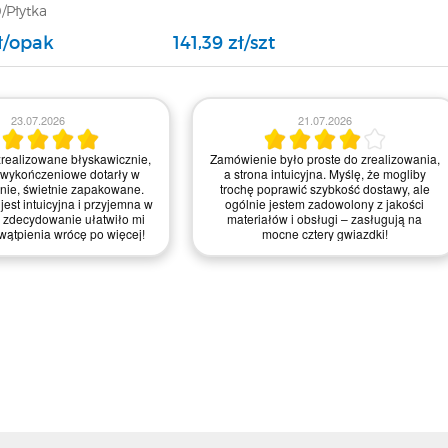
/Płytka
/GAT 1
zł/opak
141,39 zł/szt
23.07.2026
21.07.2026
realizowane błyskawicznie,
Zamówienie było proste do zrealizowania,
 wykończeniowe dotarły w
a strona intuicyjna. Myślę, że mogliby
anie, świetnie zapakowane.
trochę poprawić szybkość dostawy, ale
jest intuicyjna i przyjemna w
ogólnie jestem zadowolony z jakości
 zdecydowanie ułatwiło mi
materiałów i obsługi – zasługują na
wątpienia wrócę po więcej!
mocne cztery gwiazdki!