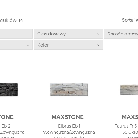
Sortuj 
oduktów:
14
Czas dostawy
Sposób dosta
Kolor
TONE
MAXSTONE
MAXS
 Eb 2
Elbrus Eb 1
Taurus Tr 
Zewnętrzna
Wewnętrzna/Zewnętrzna
38,0x10