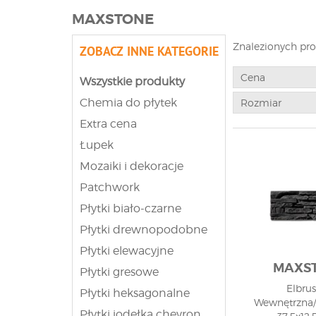
MAXSTONE
Znalezionych pr
ZOBACZ INNE KATEGORIE
Cena
Wszystkie produkty
Chemia do płytek
Rozmiar
Extra cena
Łupek
Mozaiki i dekoracje
Patchwork
Płytki biało-czarne
Płytki drewnopodobne
Płytki elewacyjne
MAXS
Płytki gresowe
Elbrus
Płytki heksagonalne
Wewnętrzna/
Płytki jodełka chevron