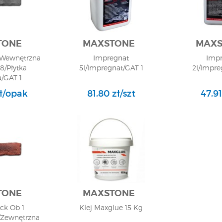
TONE
MAXSTONE
MAXS
 Wewnętrzna
Impregnat
Impr
,8/Płytka
5l/Impregnat/GAT 1
2l/Impre
/GAT 1
zł/opak
81,80 zł/szt
47,91
TONE
MAXSTONE
ck Ob 1
Klej Maxglue 15 Kg
Zewnętrzna