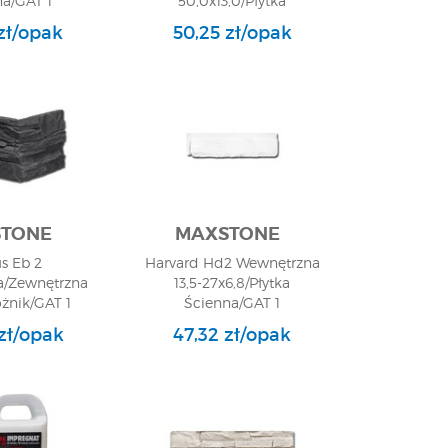
na/GAT 1
50,0x13,0/Płytka
Elewacyjna/GAT 1
zł/opak
50,25 zł/opak
TONE
MAXSTONE
us Eb 2
Harvard Hd2 Wewnętrzna
/Zewnętrzna
13,5-27x6,8/Płytka
ożnik/GAT 1
Ścienna/GAT 1
zł/opak
47,32 zł/opak