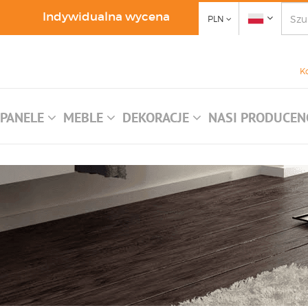
Indywidualna wycena
PLN
K
PANELE
MEBLE
DEKORACJE
NASI PRODUCEN