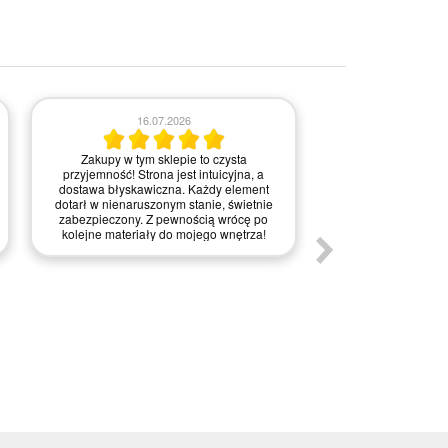
03.0
16.07.2026
Obsługa była bardz
Zakupy w tym sklepie to czysta
na każdym etapie re
przyjemność! Strona jest intuicyjna, a
Kontakt przebiegał 
dostawa błyskawiczna. Każdy element
pytania i wątpliw
dotarł w nienaruszonym stanie, świetnie
wyjaśnione. Realiz
zabezpieczony. Z pewnością wrócę po
naprawdę błyskawicz
kolejne materiały do mojego wnętrza!
dużym pozytywnym 
został perfekcyjn
palecie, dzięki cze
stanie. To właś
zabezpieczenie prze
obawiałem, dlatego 
staranność w przyg
Zdecydowanie po
pewnością skorz
pono