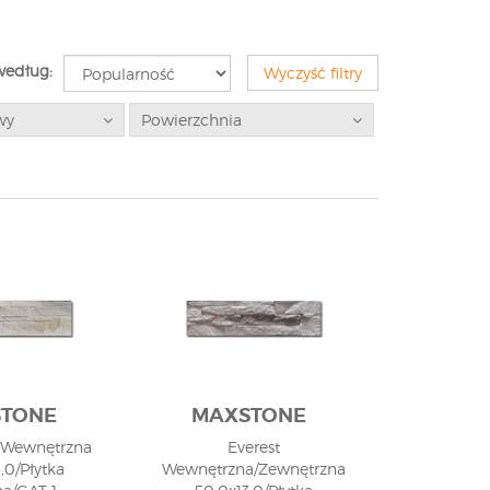
według:
Wyczyść filtry
wy
Powierzchnia
TONE
MAXSTONE
3 Wewnętrzna
Everest
,0/Płytka
Wewnętrzna/Zewnętrzna