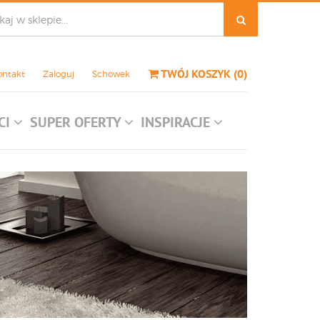
TWÓJ KOSZYK
(
0
)
ontakt
Zaloguj
Schowek
CI
SUPER OFERTY
INSPIRACJE