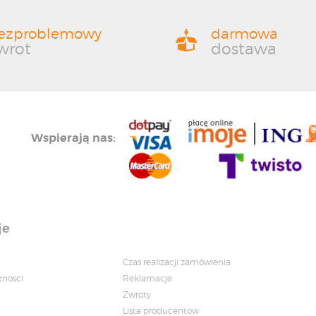
ezproblemowy
darmowa
wrot
dostawa
Wspierają nas:
je
Czas realizacji zamówienia
tnosci
Reklamacje
Zwroty
Lista producentow