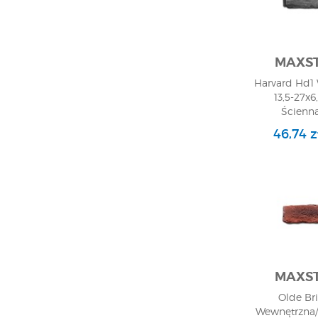
MAXS
Harvard Hd1
13,5-27x6
Ścienna
46,74 
MAXS
Olde Bri
Wewnętrzna/