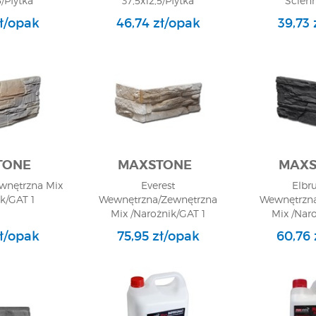
5/Płytka
37,5x12,5/Płytka
Ścien
na/GAT 1
Elewacyjna/GAT 1
zł/opak
46,74 zł/opak
39,73 
TONE
MAXSTONE
MAXS
ewnętrzna Mix
Everest
Elbr
k/GAT 1
Wewnętrzna/Zewnętrzna
Wewnętrzna
Mix /Narożnik/GAT 1
Mix /Nar
zł/opak
75,95 zł/opak
60,76 