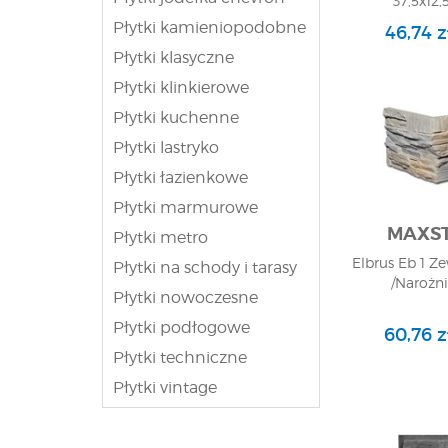
37,5x12,
Elewacyj
Płytki kamieniopodobne
46,74 
Płytki klasyczne
Płytki klinkierowe
Płytki kuchenne
Płytki lastryko
Płytki łazienkowe
Płytki marmurowe
MAXS
Płytki metro
Elbrus Eb 1 Z
Płytki na schody i tarasy
/Narożni
Płytki nowoczesne
Płytki podłogowe
60,76 
Płytki techniczne
Płytki vintage