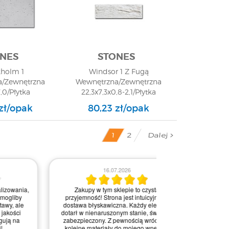
NES
STONES
kholm 1
Windsor 1 Z Fugą
/Zewnętrzna
Wewnętrzna/Zewnętrzna
,0/Płytka
22,3x7,3x0,8-2,1/Płytka
niczna/GAT 1
Elewacyjna/GAT 1
 zł/opak
80,23 zł/opak
Dalej
2
1
03.0
16.07.2026
Obsługa była bardz
Zakupy w tym sklepie to czysta
na każdym etapie re
przyjemność! Strona jest intuicyjna, a
Kontakt przebiegał 
dostawa błyskawiczna. Każdy element
pytania i wątpliw
dotarł w nienaruszonym stanie, świetnie
wyjaśnione. Realiz
zabezpieczony. Z pewnością wrócę po
naprawdę błyskawicz
kolejne materiały do mojego wnętrza!