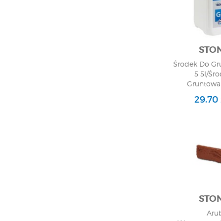
STO
Środek Do Gr
5 5l/Śr
Gruntowan
29,70 
STO
Arub