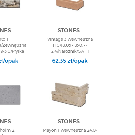
NES
STONES
rto 1
Vintage 3 Wewnętrzna
/Zewnętrzna
11,0/18,0x7,8x0,7-
,9-3,0/Płytka
2,4/Narożnik/GAT 1
na/GAT 1
zł/opak
62,35 zł/opak
NES
STONES
holm 2
Mayon 1 Wewnętrzna 24,0-