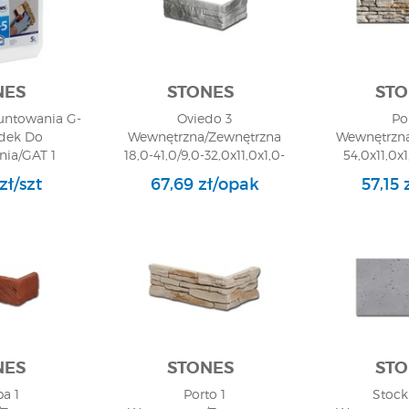
NES
STONES
STO
untowania G-
Oviedo 3
Po
odek Do
Wewnętrzna/Zewnętrzna
Wewnętrzna
ia/GAT 1
18,0-41,0/9,0-32,0x11,0x1,0-
54,0x11,0x1
2,4/Narożnik/GAT 1
Ścien
zł/szt
67,69 zł/opak
57,15 
NES
STONES
STO
a 1
Porto 1
Stock