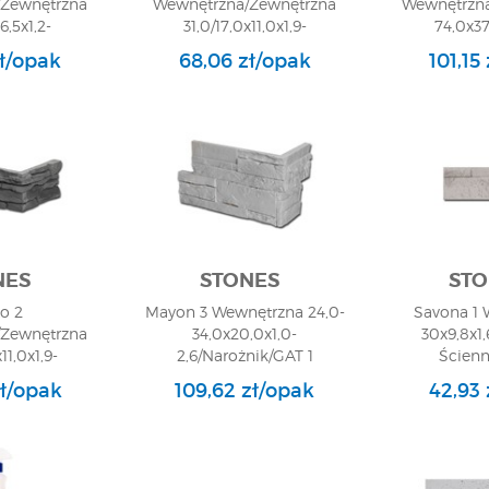
Zewnętrzna
Wewnętrzna/Zewnętrzna
Wewnętrzna
6,5x1,2-
31,0/17,0x11,0x1,9-
74,0x37
nik/GAT 1
3,0/Narożnik/GAT 1
Architekto
zł/opak
68,06 zł/opak
101,15
NES
STONES
STO
o 2
Mayon 3 Wewnętrzna 24,0-
Savona 1
Zewnętrzna
34,0x20,0x1,0-
30x9,8x1,
11,0x1,9-
2,6/Narożnik/GAT 1
Ścienn
nik/GAT 1
zł/opak
109,62 zł/opak
42,93 