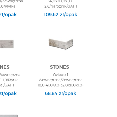
/Zewnętrzna
34,0x20,0x1,0-
,0/Płytka
2,6/Narożnik/GAT 1
niczna/GAT 1
 zł/opak
109,62 zł/opak
NES
STONES
 Wewnętrzna
Oviedo 1
6-1,9/Płytka
Wewnętrzna/Zewnętrzna
a /GAT 1
18,0-41,0/9,0-32,0x11,0x1,0-
2,4/Narożnik/GAT 1
zł/opak
68,84 zł/opak