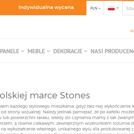
Indywidualna wycena
PLN
K
PANELE
MEBLE
DEKORACJE
NASI PRODUCEN
olskiej marce Stones
m każdego stylowego mieszkania, gdyż bez niej wykończenie kuchn
 od strony wizualnej. Należy jednak pamiętać, że po kafelki moż
lub powierzchni tarasu, wtedy do czynienia mamy z tak zwanym
zem, a równie ciekawym, zewnętrznym wizerunkiem rozumie dobr
ej na wykształcenie własnego, unikalnego stylu dla produkowanej 