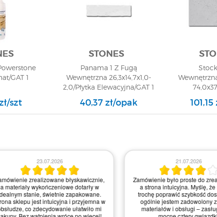
NES
STONES
STO
Powerstone
Panama 1 Z Fugą
Stoc
nat/GAT 1
Wewnętrzna 26,3x14,7x1,0-
Wewnętrzna
2,0/Płytka Elewacyjna/GAT 1
74,0x37
Architekto
zł/szt
40,37 zł/opak
101,15
23.07.2026
21.07.2026
realizowane błyskawicznie,
Zamówienie było proste do zrealizowania,
 wykończeniowe dotarły w
a strona intuicyjna. Myślę, że mogliby
anie, świetnie zapakowane.
trochę poprawić szybkość dostawy, ale
jest intuicyjna i przyjemna w
ogólnie jestem zadowolony z jakości
 zdecydowanie ułatwiło mi
materiałów i obsługi – zasługują na
wątpienia wrócę po więcej!
mocne cztery gwiazdki!