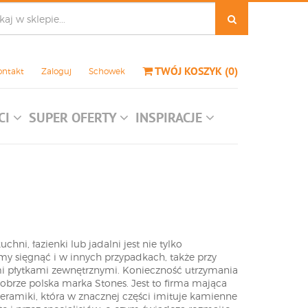
TWÓJ KOSZYK
(
0
)
ontakt
Zaloguj
Schowek
CI
SUPER OFERTY
INSPIRACJE
i, łazienki lub jadalni jest nie tylko
emy sięgnąć i w innych przypadkach, także przy
i płytkami zewnętrznymi. Konieczność utrzymania
ze polska marka Stones. Jest to firma mająca
ceramiki, która w znacznej części imituje kamienne