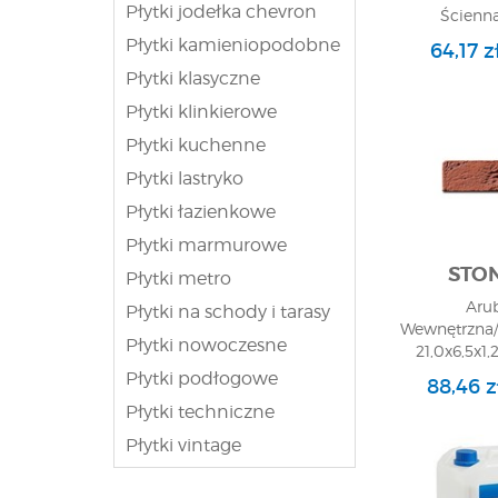
Płytki jodełka chevron
Ścienna
Płytki kamieniopodobne
64,17 
Płytki klasyczne
Płytki klinkierowe
Płytki kuchenne
Płytki lastryko
Płytki łazienkowe
Płytki marmurowe
STO
Płytki metro
Arub
Płytki na schody i tarasy
Wewnętrzna/
Płytki nowoczesne
21,0x6,5x1,2
Ścienna
Płytki podłogowe
88,46 
Płytki techniczne
Płytki vintage