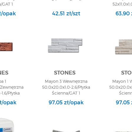
/GAT 1
52x11,0x1,
Ścien
zł/opak
42,51 zł/szt
63,90 
NES
STONES
STO
a 1
Mayon 3 Wewnętrzna
Mayon 1 
Zewnętrzna
50,0x20,0x1,0-2,6/Płytka
50,0x20,0x1
-1,6/Płytka
Ścienna/GAT 1
Ścien
/GAT 1
zł/opak
97,05 zł/opak
97,05 