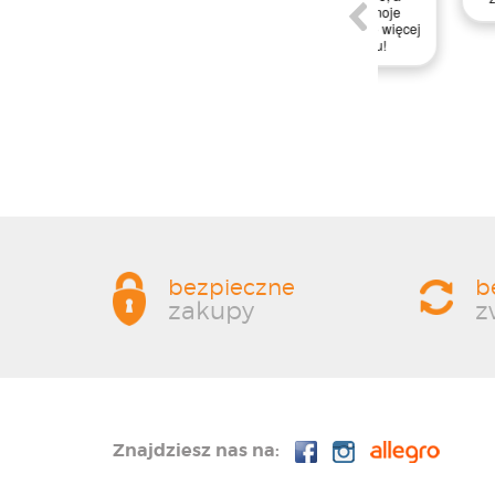
jakość produktów przekroczyła moje
oczekiwania. Z pewnością wrócę po więcej
materiałów do mojego projektu!
bezpieczne
b
zakupy
z
Znajdziesz nas na: