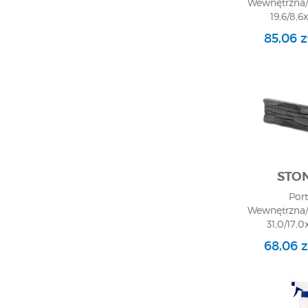
Wewnętrzna/
19,6/8,6x
1,6/Naroż
85,06 
STO
Port
Wewnętrzna/
31,0/17,0x
3,0/Naroż
68,06 