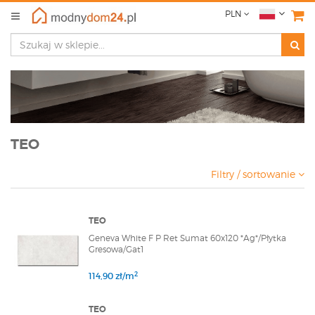
PLN
TEO
Filtry / sortowanie
TEO
Geneva White F P Ret Sumat 60x120 *Ag*/Płytka
Gresowa/Gat1
2
114,90 zł/m
TEO