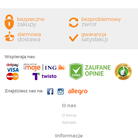
bezpieczne
bezproblemowy
zakupy
zwrot
darmowa
gwarancja
dostawa
satysfakcji
Wspierają nas:
Znajdziesz nas na:
O nas
O firmie
Kontakt
Informacje