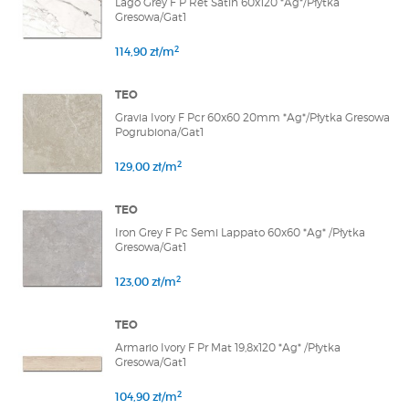
Lago Grey F P Ret Satin 60x120 *Ag*/Płytka
Gresowa/Gat1
2
114,90 zł/m
TEO
Gravia Ivory F Pcr 60x60 20mm *Ag*/Płytka Gresowa
Pogrubiona/Gat1
2
129,00 zł/m
TEO
Iron Grey F Pc Semi Lappato 60x60 *Ag* /Płytka
Gresowa/Gat1
2
123,00 zł/m
TEO
Armario Ivory F Pr Mat 19,8x120 *Ag* /Płytka
Gresowa/Gat1
2
104,90 zł/m