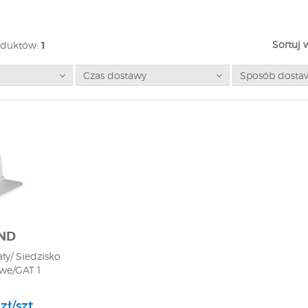
Sortuj 
oduktów:
1
Czas dostawy
Sposób dosta
ND
ły/ Siedzisko
we/GAT 1
zł/szt.