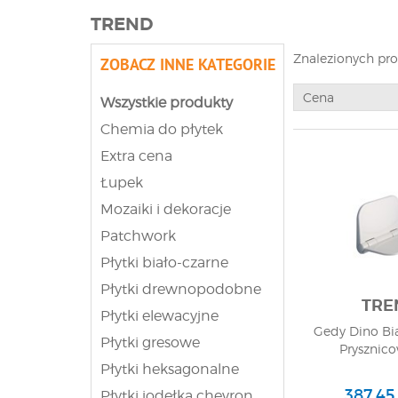
TREND
Znalezionych pr
ZOBACZ INNE KATEGORIE
Cena
Wszystkie produkty
Chemia do płytek
Extra cena
Łupek
Mozaiki i dekoracje
Patchwork
Płytki biało-czarne
Płytki drewnopodobne
TRE
Płytki elewacyjne
Gedy Dino Bia
Płytki gresowe
Prysznico
Płytki heksagonalne
387,45 
Płytki jodełka chevron