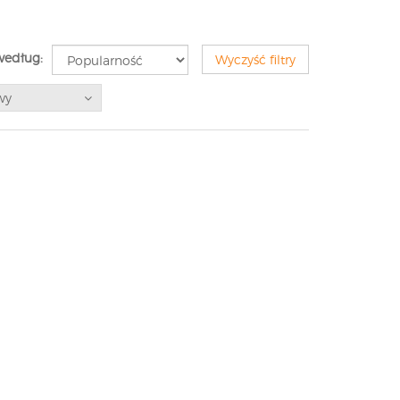
według:
Wyczyść filtry
wy