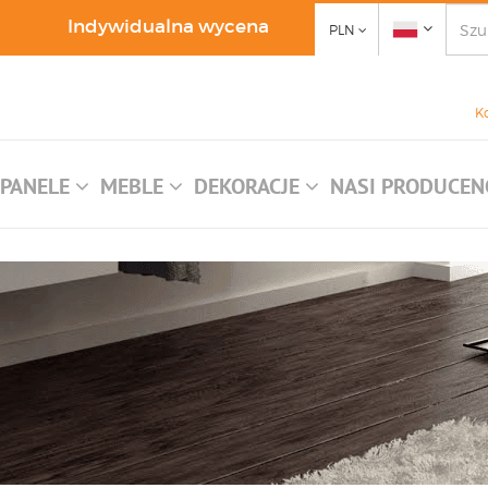
Indywidualna wycena
PLN
K
PANELE
MEBLE
DEKORACJE
NASI PRODUCEN