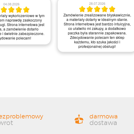
23.07.2026
21.07.2026
realizowane błyskawicznie,
Zamówienie było proste do zrealizowania,
 wykończeniowe dotarły w
a strona intuicyjna. Myślę, że mogliby
anie, świetnie zapakowane.
trochę poprawić szybkość dostawy, ale
jest intuicyjna i przyjemna w
ogólnie jestem zadowolony z jakości
 zdecydowanie ułatwiło mi
materiałów i obsługi – zasługują na
wątpienia wrócę po więcej!
mocne cztery gwiazdki!
ezproblemowy
darmowa
wrot
dostawa