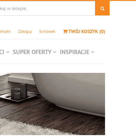
TWÓJ KOSZYK
(
0
)
ontakt
Zaloguj
Schowek
CI
SUPER OFERTY
INSPIRACJE