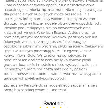
interesujących kolorach kolekcję płytek gresowych Alabama,
która w sposób oczywisty oparta jest o naśladownictwo
naturalnego kamienia, np. marmuru. Nie mniej interesujaca
dla potencjalnych kupujących może okazać się linia
Heritage, w której pomiędzy wieloma pięknymi wzorami
dostrzec można i liczne modele płytek drewnopodobnych,
idealnie podkreślających piękno nowoczesnych oraz
klasycznych wnętrz. W seriach Essenza, Ardesia oraz Irta,
pomiędzy innymi modelami kafelków podłogowych lub
ściennych, wzrok nasz mogą przykuć dekoracyjne,
ozdobione subtelnymi wzorami, płytki na ściany. Ciekawie w
ujęciu wizualnym prezentują się także egzemplarze z
kolekcji Royal Gold. Warto również odnotować, że
producent ten dostarcza nam nie tylko stylowe płytki
gresowe, lecz także i modele o nieco wyższych walorach
technicznych, które podnoszą nasz ogólny poziom
bezpieczeństwa, co dobitnie widać zwłaszcza w przypadku
tak zwanych płytek antypoślizgowych.
Zachęcamy Państwa do samodzielnego zapoznania się z
ofertą hiszpańskiej ceramiki Undefasa.
Świetnie!