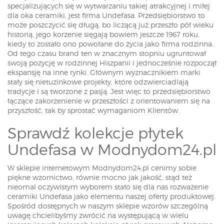
specjalizujących się w wytwarzaniu takiej atrakcyjnej i miłej
dla oka ceramiki, jest firma Undefasa. Przedsiębiorstwo to
może poszczycić się długą, bo liczącą już przeszło pół wieku
historią, jego korzenie sięgają bowiem jeszcze 1967 roku,
kiedy to zostało ono powołane do życia jako firma rodzinna.
Od tego czasu brand ten w znacznym stopniu ugruntował
swoją pozycję w rodzinnej Hiszpanii i jednocześnie rozpoczął
ekspansję na inne rynki. Głównym wyznacznikiem marki
stały się nietuzinkowe projekty, które odzwierciadlają
tradycje i są tworzone z pasją. Jest więc to przedsiębiorstwo
łączące zakorzenienie w przeszłości z orientowaniem się na
przyszłość, tak by sprostać wymaganiom Klientów.
Sprawdź kolekcje płytek
Undefasa w Modnydom24.pl
W sklepie internetowym Modnydom24.pl cenimy sobie
piękne wzornictwo, równie mocno jak jakość, stąd też
nieomal oczywistym wyborem stało się dla nas rozważenie
ceramiki Undefasa jako elementu naszej oferty produktowej.
Spośród dostępnych w naszym sklepie wzorów szczególną
uwagę chcielibyśmy zwrócić na występującą w wielu