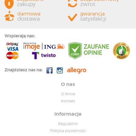
zakupy
zwrot
darmowa
gwarancja
dostawa
satysfakcji
Wspierają nas:
Znajdziesz nas na:
O nas
O firmie
Kontakt
Informacje
Regulamin
Polityka prywatnosci