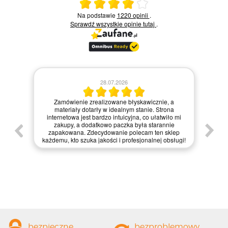
Ocena średnia 4 na 5
Na podstawie
1220 opinii
.
Sprawdź wszystkie opinie
tutaj
.
28.07.2026
Kie
Zamówienie zrealizowane błyskawicznie, a
pie,
nie
materiały dotarły w idealnym stanie. Strona
gi.
int
internetowa jest bardzo intuicyjna, co ułatwiło mi
enie
św
zakupy, a dodatkowo paczka była starannie
one.
kl
zapakowana. Zdecydowanie polecam ten sklep
prze
każdemu, kto szuka jakości i profesjonalnej obsługi!
bezpieczne
bezproblemowy