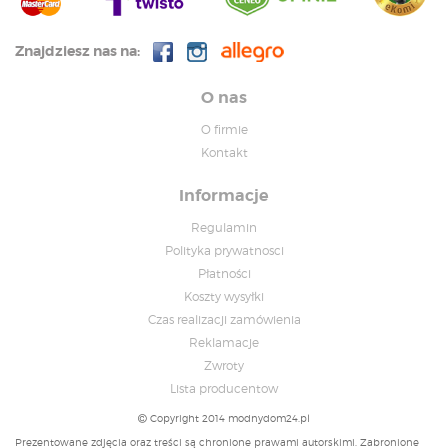
Znajdziesz nas na:
O nas
O firmie
Kontakt
Informacje
Regulamin
Polityka prywatnosci
Płatności
Koszty wysyłki
Czas realizacji zamówienia
Reklamacje
Zwroty
Lista producentow
Copyright 2014 modnydom24.pl
Prezentowane zdjęcia oraz treści są chronione prawami autorskimi. Zabronione