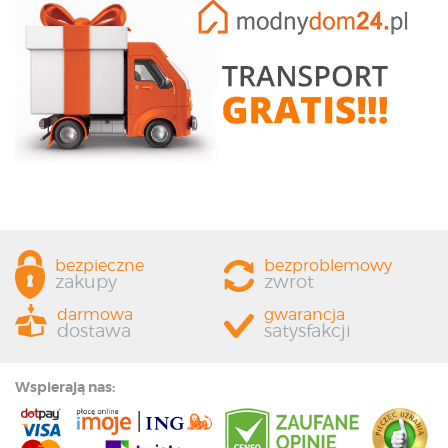
bezpieczne
bezproblemowy
zakupy
zwrot
darmowa
gwarancja
dostawa
satysfakcji
Wspierają nas: