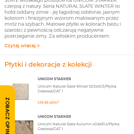
SLATE włoskiego producenta UNICOM STARKER
czerpią z natury. Seria NATURAL SLATE WINTER to
hołd oddany zimie - jej łagodnej odsłonie, jasnym
kolorom i finezyjnym wzorom malowanym przez
mróz na szybach. Matowe płytki w kolorach beżu i
szarości z pewnością odczarują negatywne
postrzeganie zimy. Za włoskim producentem
UNICOM STARKER stoi filozofia dynamicznej
Czytaj więcej
przedsiębiorczości połączonej z ciągłym
poszukiwaniem nowych technologii produkcji. Ta
kombinacja pozwoliła na stworzenie palety
Płytki i dekoracje z kolekcji
produktów harmonizujących z każdym typem
architektury. UNICOM STARKER łączy świadomość
stylu z oryginalną estetyką. Dzięki temu na przestrzeni
UNICOM STARKER
lat stał się synonimem najwyższej jakości i
Unicom Natural Slate Winter 30,5x30,5/Płytka
designerskiej ceramiki. Sklep modnydom24.pl oferuje
Gresowa/GAT 1
Klientom wszystkie płytki z oferty Producenta. Jeżeli
ZOBACZ OPINIE
na stronie sklepu nie znalazłeś interesującej Cię płytki
2
129,96 zł/m
skontaktuj się z nami poprzez formularz szybkiej
wyceny lub wyślij maila na adres
UNICOM STARKER
sklep@modnydom24.pl
Unicom Natural Slate Autumn 40,8x61,4/Płytka
Gresowa/GAT 1