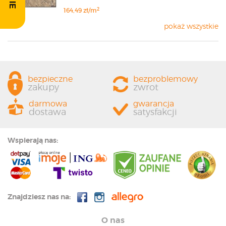
2
164,49 zł/m
pokaż wszystkie
bezpieczne
bezproblemowy
zakupy
zwrot
darmowa
gwarancja
dostawa
satysfakcji
Wspierają nas:
Znajdziesz nas na:
O nas