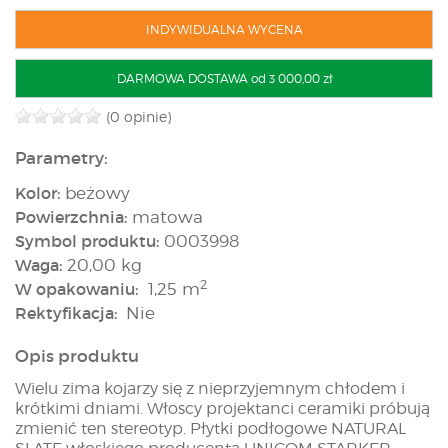
INDYWIDUALNA WYCENA
DARMOWA DOSTAWA od 3 000,00 zł
(0 opinie)
Parametry:
Kolor:
beżowy
Powierzchnia:
matowa
Symbol produktu:
0003998
Waga:
20,00 kg
2
W opakowaniu:
1,25 m
Rektyfikacja:
Nie
Opis produktu
Wielu zima kojarzy się z nieprzyjemnym chłodem i
krótkimi dniami. Włoscy projektanci ceramiki próbują
zmienić ten stereotyp. Płytki podłogowe NATURAL