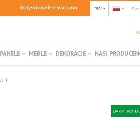
Indywidualna wycena
PLN
K
PANELE
MEBLE
DEKORACJE
NASI PRODUCEN
T 1
DARMOWA DOST