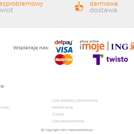
ezproblemowy
darmowa
wrot
dostawa
Wspierają nas:
je
Czas realizacji zamówienia
tnosci
Reklamacje
Zwroty
Lista producentow
Copyright 2014 modnydom24.pl