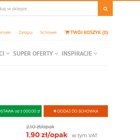
TWÓJ KOSZYK
(
0
)
ontakt
Zaloguj
Schowek
CI
SUPER OFERTY
INSPIRACJE
AWA od 3 000,00 zł
DODAJ DO SCHOWKA
2,10 zł/opak
1,90 zł/opak
w tym VAT