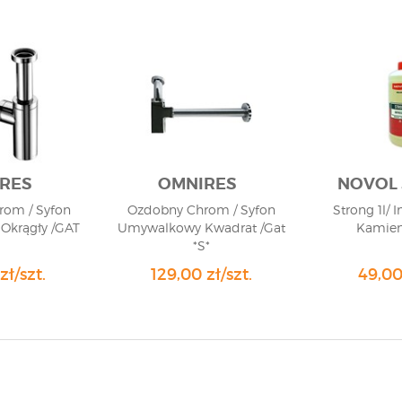
RES
OMNIRES
NOVOL 
om / Syfon
Ozdobny Chrom / Syfon
Strong 1l/
Okrągły /GAT
Umywalkowy Kwadrat /Gat
Kamien
*S*
zł/szt.
129,00 zł/szt.
49,00 