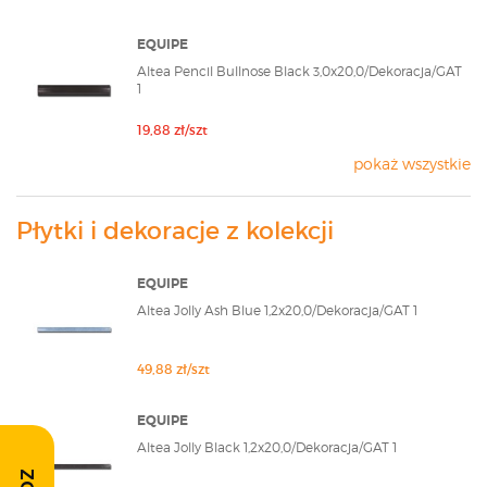
stopniu strukturę kamienia. Co warte jest
podkreślenia, ceramika ta została wykończona bardzo
EQUIPE
ładnie, a jej błyszczące lico stanowi interesujący
Altea Pencil Bullnose Black 3,0x20,0/Dekoracja/GAT
akcent w nowoczesnych kompozycjach. Warto mieć
1
jednak na uwadze, że w słabiej oświetlonych
pomieszczeniach, wskazane jest zastosowanie
19,88 zł/szt
dodatkowych lamp, ponieważ ceramika ta zyskuje
pokaż wszystkie
bardzo wiele w jaśniejszym otoczeniu. Drugą
możliwością jest połączenie jej z jaśniejszymi
kafelkami, by nieco rozjaśnić aranżację.
Płytki i dekoracje z kolekcji
EQUIPE
Altea Jolly Ash Blue 1,2x20,0/Dekoracja/GAT 1
49,88 zł/szt
EQUIPE
Altea Jolly Black 1,2x20,0/Dekoracja/GAT 1