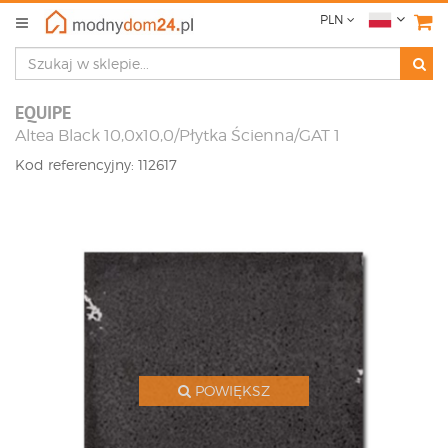
PLN
EQUIPE
Altea Black 10,0x10,0/Płytka Ścienna/GAT 1
Kod referencyjny: 112617
POWIĘKSZ