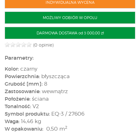
INDYWIDUALNA WYCENA
MOŻLIWY ODBIÓR W OPOLU
DARMOWA DOSTAWA od 3 000,00 zł
(0 opinie)
Parametry:
Kolor:
czarny
Powierzchnia:
błyszcząca
Grubość [mm]:
8
Zastosowanie:
wewnątrz
Położenie:
ściana
Tonalność:
V2
Symbol produktu:
EQ-3 / 27606
Waga:
14,46 kg
2
W opakowaniu:
0,50 m