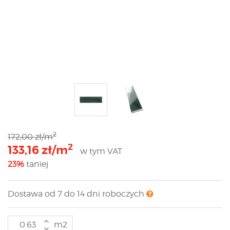
2
172,00 zł/m
2
133,16 zł/m
w tym VAT
23%
taniej
Dostawa od 7 do 14 dni roboczych
m2