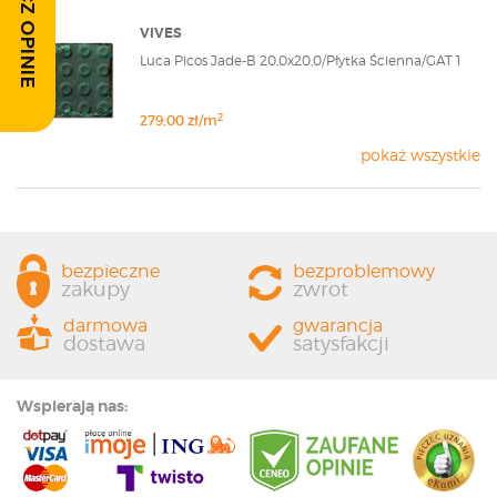
ZOBACZ OPINIE
VIVES
Luca Picos Jade-B 20,0x20,0/Płytka Ścienna/GAT 1
2
279,00 zł/m
pokaż wszystkie
bezpieczne
bezproblemowy
zakupy
zwrot
darmowa
gwarancja
dostawa
satysfakcji
Wspierają nas: