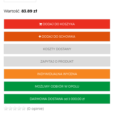
83.89
zł
Wartość:
DODAJ DO KOSZYKA
DODAJ DO SCHOWKA
KOSZTY DOSTAWY
ZAPYTAJ O PRODUKT
INDYWIDUALNA WYCENA
MOŻLIWY ODBIÓR W OPOLU
DARMOWA DOSTAWA od 3 000,00 zł
(0 opinie)