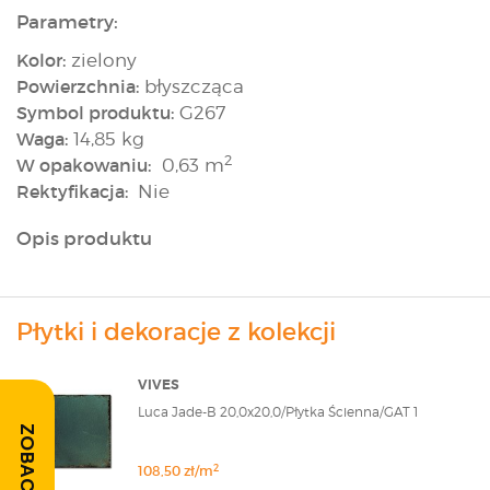
Parametry:
Kolor:
zielony
Powierzchnia:
błyszcząca
Symbol produktu:
G267
Waga:
14,85 kg
2
W opakowaniu:
0,63 m
Rektyfikacja:
Nie
Opis produktu
Płytki i dekoracje z kolekcji
VIVES
Luca Jade-B 20,0x20,0/Płytka Ścienna/GAT 1
2
108,50 zł/m