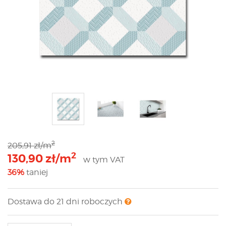
2
205,91 zł/m
2
130,90 zł/m
w tym VAT
36%
taniej
Dostawa do 21 dni roboczych