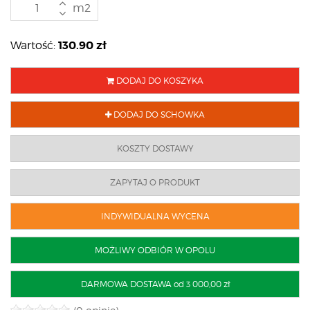
m2
130.90
zł
Wartość:
DODAJ DO KOSZYKA
DODAJ DO SCHOWKA
KOSZTY DOSTAWY
ZAPYTAJ O PRODUKT
INDYWIDUALNA WYCENA
MOŻLIWY ODBIÓR W OPOLU
DARMOWA DOSTAWA od 3 000,00 zł