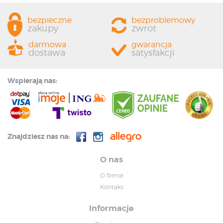
wysokim poziomie.
bezpieczne
bezproblemowy
zakupy
zwrot
darmowa
gwarancja
dostawa
satysfakcji
Wspierają nas:
Znajdziesz nas na:
O nas
O firmie
Kontakt
Informacje