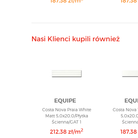
187,38 zł/m
187,38
Nasi Klienci kupili również
EQUIPE
EQU
Costa Nova Praia White
Costa Nova 
Matt 5,0x20,0/Płytka
5,0x20,0
Ścienna/GAT 1
Ścienna
2
212,38 zł/m
187,38