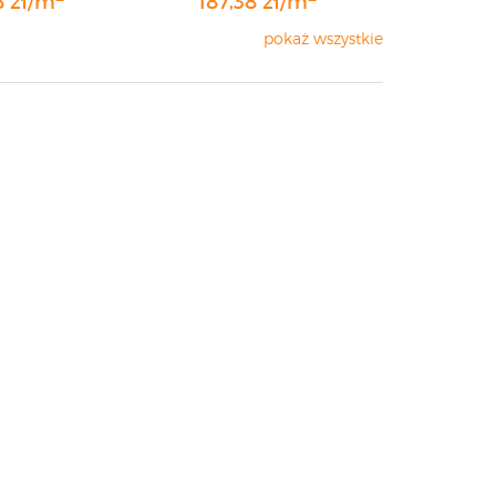
8 zł/m
187,38 zł/m
pokaż wszystkie