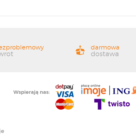
ezproblemowy
darmowa
wrot
dostawa
Wspierają nas:
je