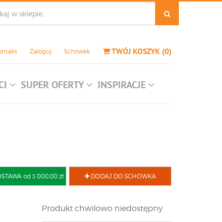
TWÓJ KOSZYK
(
0
)
ontakt
Zaloguj
Schowek
CI
SUPER OFERTY
INSPIRACJE
AWA od 3 000,00 zł
DODAJ DO SCHOWKA
Produkt chwilowo niedostępny