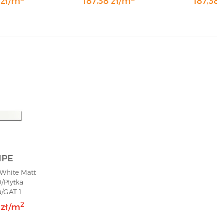
 zł/m
187,38 zł/m
187,3
IPE
White Matt
/Płytka
/GAT 1
2
 zł/m