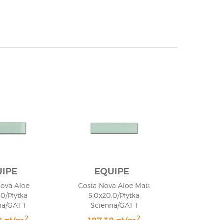
IPE
EQUIPE
Nova Aloe
Costa Nova Aloe Matt
,0/Płytka
5,0x20,0/Płytka
na/GAT 1
Ścienna/GAT 1
2
2