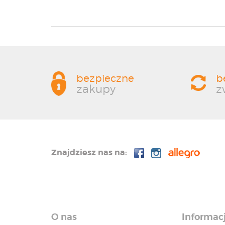
bezpieczne
b
zakupy
z
Znajdziesz nas na:
O nas
Informac