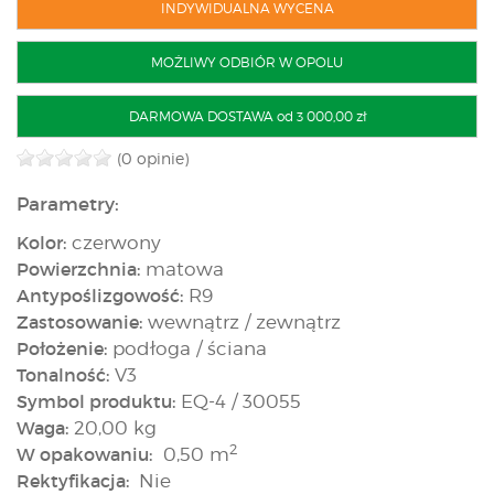
INDYWIDUALNA WYCENA
MOŻLIWY ODBIÓR W OPOLU
DARMOWA DOSTAWA od 3 000,00 zł
(0 opinie)
Parametry:
Kolor:
czerwony
Powierzchnia:
matowa
Antypoślizgowość:
R9
Zastosowanie:
wewnątrz / zewnątrz
Położenie:
podłoga / ściana
Tonalność:
V3
Symbol produktu:
EQ-4 / 30055
Waga:
20,00 kg
2
W opakowaniu:
0,50 m
Rektyfikacja:
Nie