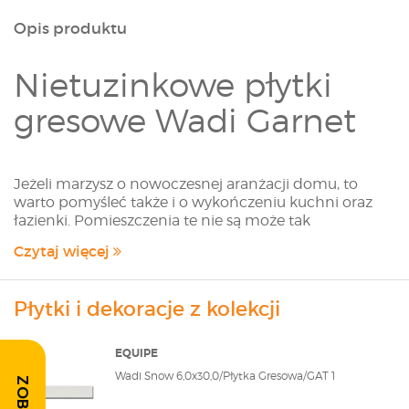
Opis produktu
Nietuzinkowe płytki
gresowe Wadi Garnet
Jeżeli marzysz o nowoczesnej aranżacji domu, to
warto pomyśleć także i o wykończeniu kuchni oraz
łazienki. Pomieszczenia te nie są może tak
reprezentacyjne, jak jadalnia i salon, lecz także
Czytaj więcej
powinny cieszyć oko, oprócz względów
funkcjonalnych, zatem i w nich warto postawić na
modne, sprawdzone inspiracje. Wśród tych
Płytki i dekoracje z kolekcji
cieszących się większą popularnością są między
innymi modele o mniej oczywistych kolorach, np. w
barwie głębokiej czerwieni.
EQUIPE
Przykładem takiej współczesnej ceramiki są czerwone
Wadi Snow 6,0x30,0/Płytka Gresowa/GAT 1
płytki gresowe Wadi Garnet, stworzone przez cenioną