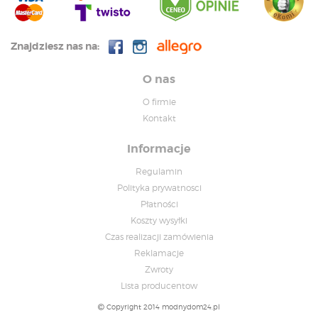
Znajdziesz nas na:
O nas
O firmie
Kontakt
Informacje
Regulamin
Polityka prywatnosci
Płatności
Koszty wysyłki
Czas realizacji zamówienia
Reklamacje
Zwroty
Lista producentow
Copyright 2014 modnydom24.pl