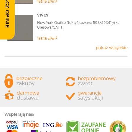
ZOBACZ OPINIE
2
153,15 zł/m
VIVES
New York Grafito Rektyfikowana 59,3x59,3/Płytka
Gresowa/GAT 1
2
153,15 zł/m
pokaż wszystkie
bezpieczne
bezproblemowy
zakupy
zwrot
darmowa
gwarancja
dostawa
satysfakcji
Wspierają nas: