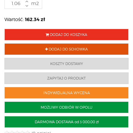
m2
162.34
zł
Wartość:
DODAJ DO KOSZYKA
DODAJ DO SCHOWKA
KOSZTY DOSTAWY
ZAPYTAJ O PRODUKT
INDYWIDUALNA WYCENA
MOŻLIWY ODBIÓR W OPOLU
DARMOWA DOSTAWA od 3 000,00 zł