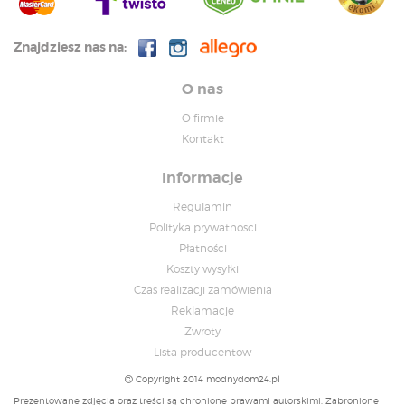
Znajdziesz nas na:
O nas
O firmie
Kontakt
Informacje
Regulamin
Polityka prywatnosci
Płatności
Koszty wysyłki
Czas realizacji zamówienia
Reklamacje
Zwroty
Lista producentow
Copyright 2014 modnydom24.pl
Prezentowane zdjęcia oraz treści są chronione prawami autorskimi. Zabronione