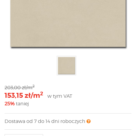
2
203,00 zł/m
2
153,15 zł/m
w tym VAT
25%
taniej
Dostawa od 7 do 14 dni roboczych