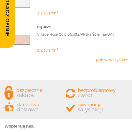
ZOBACZ OPINIE
2
212,38 zł/m
EQUIPE
Village Rose Gold 6,5x13,2/Płytka Ścienna/GAT 1
2
212,38 zł/m
pokaż wszystkie
bezpieczne
bezproblemowy
zakupy
zwrot
darmowa
gwarancja
dostawa
satysfakcji
Wspierają nas: