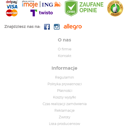
Znajdziesz nas na:
O nas
O firmie
Kontakt
Informacje
Regulamin
Polityka prywatnosci
Płatności
Koszty wysyłki
Czas realizacji zamówienia
Reklamacje
Zwroty
Lista producentow