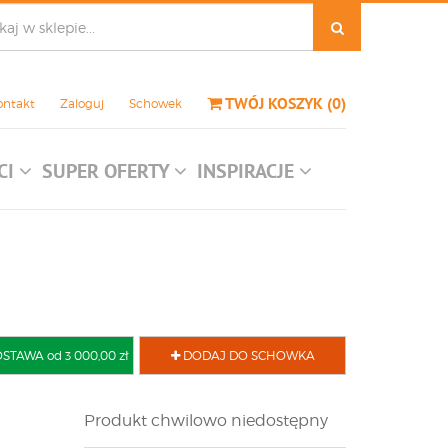
TWÓJ KOSZYK
(
0
)
ontakt
Zaloguj
Schowek
CI
SUPER OFERTY
INSPIRACJE
AWA od 3 000,00 zł
DODAJ DO SCHOWKA
Produkt chwilowo niedostępny