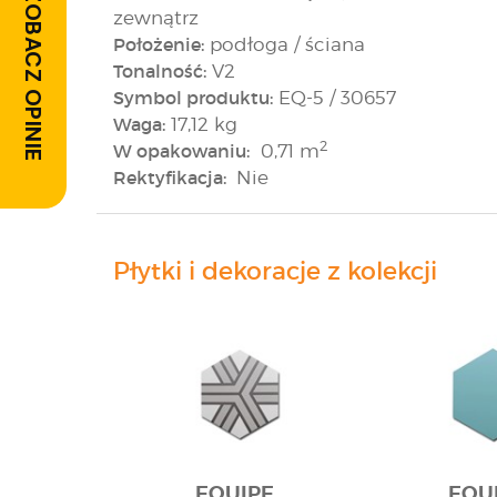
ZOBACZ OPINIE
zewnątrz
Położenie:
podłoga / ściana
Tonalność:
V2
Symbol produktu:
EQ-5 / 30657
Waga:
17,12 kg
2
W opakowaniu:
0,71 m
Rektyfikacja:
Nie
Płytki i dekoracje z kolekcji
EQUIPE
EQU