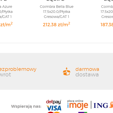
 Azure
Coimbra Bella Blue
Coimb
0/Płytka
17,5x20,0/Płytka
17,5x20
/GAT 1
Gresowa/GAT 1
Greso
2
2
 zł/m
212,38 zł/m
187,3
ezproblemowy
darmowa
wrot
dostawa
Wspierają nas: