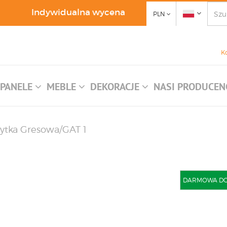
Indywidualna wycena
PLN
K
PANELE
MEBLE
DEKORACJE
NASI PRODUCEN
łytka Gresowa/GAT 1
DARMOWA DOST