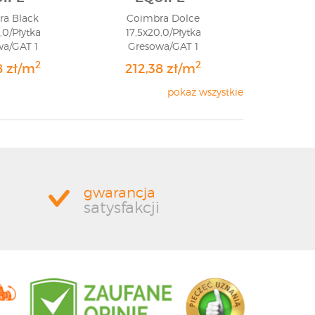
ra Black
Coimbra Dolce
,0/Płytka
17,5x20,0/Płytka
wa/GAT 1
Gresowa/GAT 1
2
2
8 zł/m
212,38 zł/m
pokaż wszystkie
gwarancja
satysfakcji