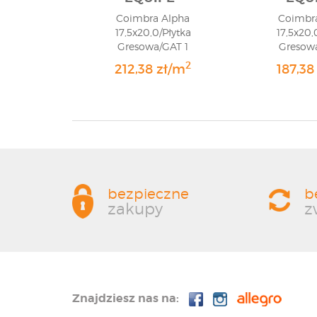
Coimbra Alpha
Coimbra
17,5x20,0/Płytka
17,5x20,
Gresowa/GAT 1
Gresowa
2
212,38 zł/m
187,38
bezpieczne
b
zakupy
z
Znajdziesz nas na: