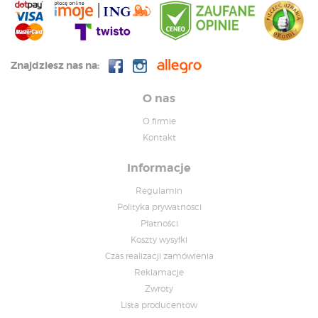
Znajdziesz nas na:
O nas
O firmie
Kontakt
Informacje
Regulamin
Polityka prywatnosci
Płatności
Koszty wysyłki
Czas realizacji zamówienia
Reklamacje
Zwroty
Lista producentow