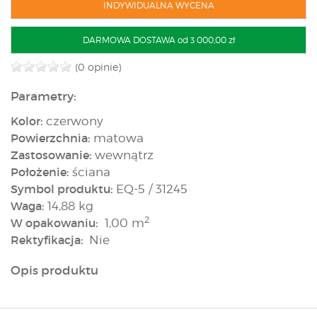
INDYWIDUALNA WYCENA
DARMOWA DOSTAWA od 3 000,00 zł
(0 opinie)
Parametry:
Kolor:
czerwony
Powierzchnia:
matowa
Zastosowanie:
wewnątrz
Położenie:
ściana
Symbol produktu:
EQ-5 / 31245
Waga:
14,88 kg
2
W opakowaniu:
1,00 m
Rektyfikacja:
Nie
Opis produktu