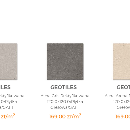
ILES
GEOTILES
GEOT
ektyfikowana
Astra Gris Rektyfikowana
Astra Arena
,0/Płytka
120,0x120,0/Płytka
120,0x12
/GAT 1
Gresowa/GAT 1
Greso
2
2
 zł/m
169,00 zł/m
169,0