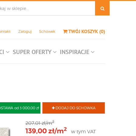
TWÓJ KOSZYK
(
0
)
ontakt
Zaloguj
Schowek
CI
SUPER OFERTY
INSPIRACJE
AWA od 3 000,00 zł
DODAJ DO SCHOWKA
2
207,01 zł/m
2
139,00 zł/m
w tym VAT