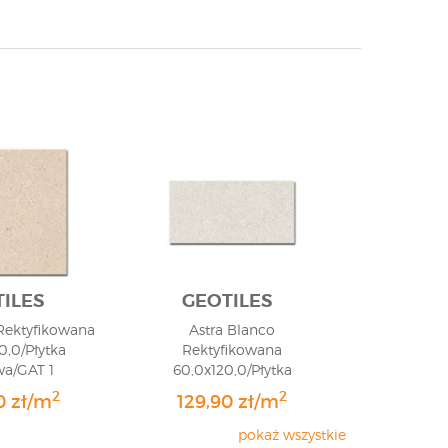
ILES
GEOTILES
 Rektyfikowana
Astra Blanco
0,0/Płytka
Rektyfikowana
wa/GAT 1
60,0x120,0/Płytka
Gresowa/GAT 1
2
2
0 zł/m
129,90 zł/m
pokaż wszystkie