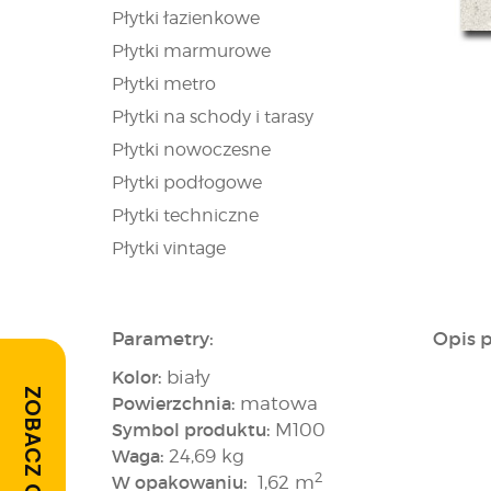
Płytki łazienkowe
Płytki marmurowe
Płytki metro
Płytki na schody i tarasy
Płytki nowoczesne
Płytki podłogowe
Płytki techniczne
Płytki vintage
Parametry:
Opis 
Kolor:
biały
ZOBACZ OPINIE
Powierzchnia:
matowa
Symbol produktu:
M100
Waga:
24,69 kg
2
W opakowaniu:
1,62 m