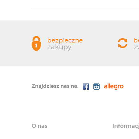
bezpieczne
b
zakupy
z
Znajdziesz nas na:
O nas
Informac