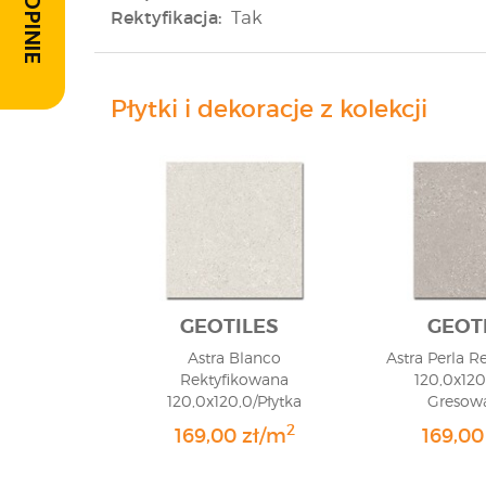
Rektyfikacja:
Tak
Płytki i dekoracje z kolekcji
GEOTILES
GEOT
Astra Blanco
Astra Perla R
Rektyfikowana
120,0x120
120,0x120,0/Płytka
Gresowa
Gresowa/GAT 1
2
169,00 zł/m
169,00