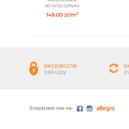
60,0x120,0/Płytka
Gresowa/GAT 1
2
149,00 zł/m
bezpieczne
b
zakupy
z
Znajdziesz nas na: