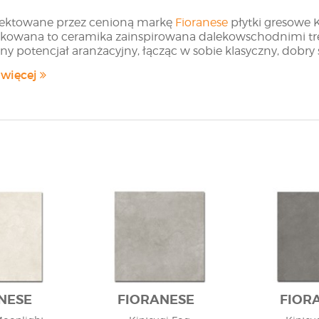
ektowane przez cenioną markę
Fioranese
płytki gresowe 
ikowana to ceramika zainspirowana dalekowschodnimi tr
y potencjał aranżacyjny, łącząc w sobie klasyczny, dob
eżemy bez trudu już przy pierwszym spojrzeniu na matowe 
 więcej
ane płytki mają lekko patchworkowy charakter, jednak 
ektowany przez markę Fioranese motyw zdobniczy jest nie
ej, „spękanej struktury”, w której możemy zauważyć jak gd
nione są barwnymi wstawkami. Należy w tym miejscu zazna
ym zróżnicowaniem, nawet pomiędzy płytkami w obrębie 
ów.
towane płytki gresowe są interesującym wyborem, który 
cie wymarzonego domu na współczesne klimaty i ponadc
NESE
FIORANESE
FIOR