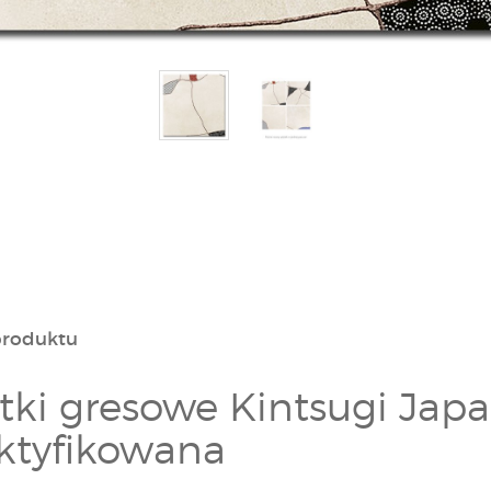
produktu
ytki gresowe Kintsugi Jap
ktyfikowana