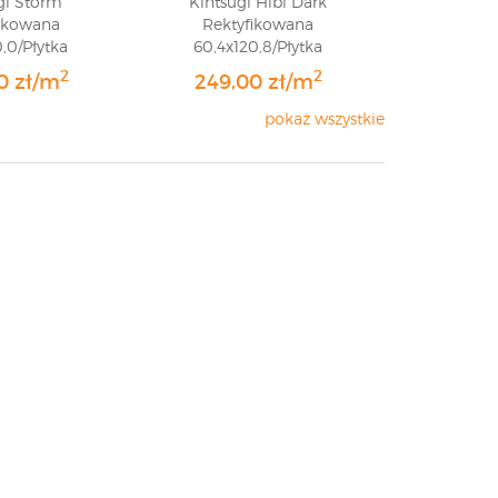
gi Storm
Kintsugi Hibi Dark
fikowana
Rektyfikowana
,0/Płytka
60,4x120,8/Płytka
wa/GAT 1
Gresowa/GAT 1
2
2
0 zł/m
249,00 zł/m
pokaż wszystkie