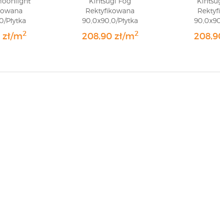
Moonlight
Kintsugi Fog
Kintsu
kowana
Rektyfikowana
Rekty
0/Płytka
90,0x90,0/Płytka
90,0x90
/GAT 1
Gresowa/GAT 1
Greso
2
2
 zł/m
208,90 zł/m
208,9