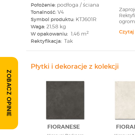
Położenie:
podłoga / ściana
Zaproj
Tonalność:
V4
Rektyf
Symbol produktu:
KTJ601R
ogromn
Waga:
21,58 kg
dostrz
Czytaj
2
W opakowaniu:
1,46 m
Oferow
Rektyfikacja:
Tak
Zaproj
swoist
uzupeł
znaczn
Płytki i dekoracje z kolekcji
dekor
ZOBACZ OPINIE
Prezen
projek
FIORANESE
FIORA