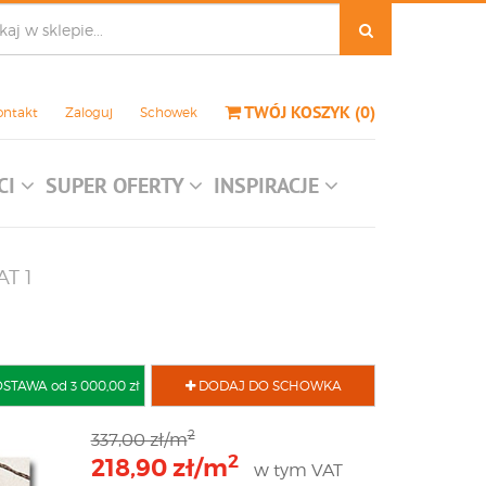
TWÓJ KOSZYK
(
0
)
ontakt
Zaloguj
Schowek
CI
SUPER OFERTY
INSPIRACJE
AT 1
AWA od 3 000,00 zł
DODAJ DO SCHOWKA
2
337,00 zł/m
2
218,90 zł/m
w tym VAT