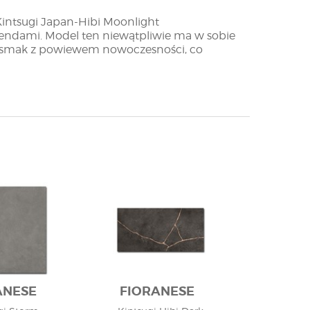
Kintsugi Japan-Hibi Moonlight
endami. Model ten niewątpliwie ma w sobie
ry smak z powiewem nowoczesności, co
lico tych kafelków.
dominuje każdorazowo tonacja beżu.
zwykle ciekawy, składa się on bowiem ze
yby brakujące fragmenty beżowego lica, które
czyć, że model ten charakteryzuje się
jednej paczki widoczne będą wariacje
z pewnością docenią osoby stawiające w
zasowy, dobry smak.
ANESE
FIORANESE