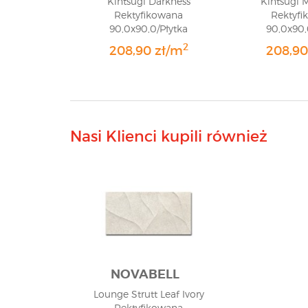
Kintsugi Darkness
Kintsugi 
Rektyfikowana
Rektyfi
90,0x90,0/Płytka
90,0x90,
Gresowa/GAT 1
Gresowa
2
208,90 zł/m
208,90
Nasi Klienci kupili również
NOVABELL
Lounge Strutt Leaf Ivory
Rektyfikowana