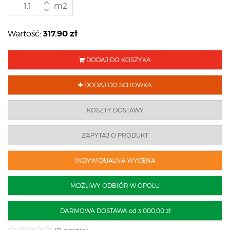
m2
317.90
zł
Wartość:
DODAJ DO KOSZYKA
DODAJ DO SCHOWKA
KOSZTY DOSTAWY
ZAPYTAJ O PRODUKT
INDYWIDUALNA WYCENA
MOŻLIWY ODBIÓR W OPOLU
DARMOWA DOSTAWA od 3 000,00 zł