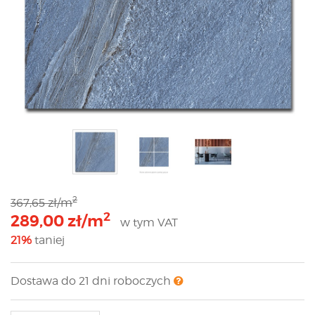
2
367,65 zł/m
2
289,00 zł/m
w tym VAT
21%
taniej
Dostawa do 21 dni roboczych