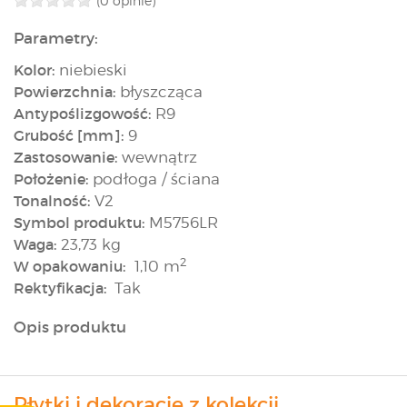
(0 opinie)
Parametry:
Kolor:
niebieski
Powierzchnia:
błyszcząca
Antypoślizgowość:
R9
Grubość [mm]:
9
Zastosowanie:
wewnątrz
Położenie:
podłoga / ściana
Tonalność:
V2
Symbol produktu:
M5756LR
Waga:
23,73 kg
2
W opakowaniu:
1,10 m
Rektyfikacja:
Tak
Opis produktu
Płytki i dekoracje z kolekcji