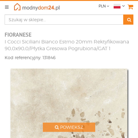
PLN
FIORANESE
I Cocci Siciliani Bianco Estrno 20mm Rektyfikowana
90,0x90,0/Płytka Gresowa Pogrubiona/GAT 1
Kod referencyjny: 131846
POWIĘKSZ