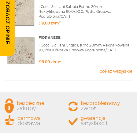
ZOBACZ OPINIE
I Cocci Siciliani Sabbia Estrno 20mm
Rektyfikowana 90,0x90,0/Płytka Gresowa
Pogrubiona/GAT 1
2
319,00 zł/m
FIORANESE
I Cocci Siciliani Grigio Estrno 20mm Rektyfikowana
90,0x90,0/Płytka Gresowa Pogrubiona/GAT 1
2
319,00 zł/m
pokaż wszystkie
bezpieczne
bezproblemowy
zakupy
zwrot
darmowa
gwarancja
dostawa
satysfakcji