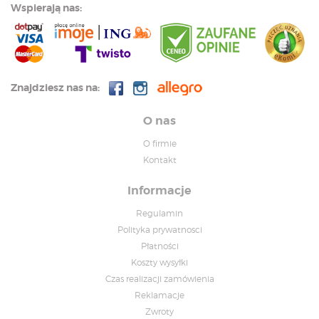
Wspierają nas:
Znajdziesz nas na:
O nas
O firmie
Kontakt
Informacje
Regulamin
Polityka prywatnosci
Płatności
Koszty wysyłki
Czas realizacji zamówienia
Reklamacje
Zwroty