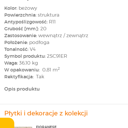
Kolor:
beżowy
Powierzchnia:
struktura
Antypoślizgowość:
R11
Grubość [mm]:
20
Zastosowanie:
wewnątrz / zewnątrz
Położenie:
podłoga
Tonalność:
V4
Symbol produktu:
2SC91ER
Waga:
36,10 kg
2
W opakowaniu:
0,81 m
Rektyfikacja:
Tak
Opis produktu
Płytki i dekoracje z kolekcji
FIORANESE