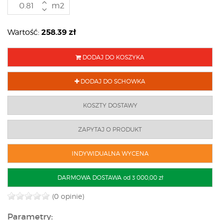
m2
258.39
zł
Wartość:
DODAJ DO KOSZYKA
DODAJ DO SCHOWKA
KOSZTY DOSTAWY
ZAPYTAJ O PRODUKT
INDYWIDUALNA WYCENA
DARMOWA DOSTAWA od 3 000,00 zł
(0 opinie)
Parametry: