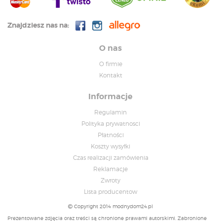
Znajdziesz nas na:
O nas
O firmie
Kontakt
Informacje
Regulamin
Polityka prywatnosci
Płatności
Koszty wysyłki
Czas realizacji zamówienia
Reklamacje
Zwroty
Lista producentow
Copyright 2014 modnydom24.pl
Prezentowane zdjęcia oraz treści są chronione prawami autorskimi. Zabronione