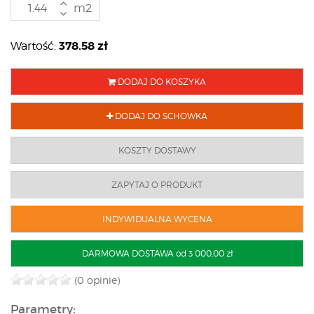
m2
378.58
zł
Wartość:
DODAJ DO KOSZYKA
DODAJ DO SCHOWKA
KOSZTY DOSTAWY
ZAPYTAJ O PRODUKT
INDYWIDUALNA WYCENA
DARMOWA DOSTAWA od 3 000,00 zł
(0 opinie)
Parametry: