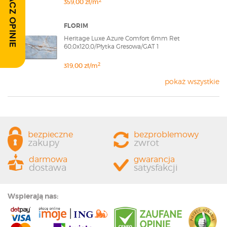
ZOBACZ OPINIE
2
359,00 zł/m
FLORIM
Heritage Luxe Azure Comfort 6mm Ret
60,0x120,0/Płytka Gresowa/GAT 1
2
319,00 zł/m
pokaż wszystkie
bezpieczne
bezproblemowy
zakupy
zwrot
darmowa
gwarancja
dostawa
satysfakcji
Wspierają nas: