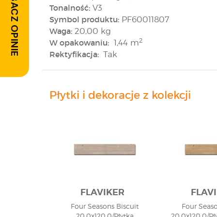
ZOBACZ OPINIE
Tonalność:
V3
Symbol produktu:
PF60011807
Waga:
20,00 kg
2
W opakowaniu:
1,44 m
Rektyfikacja:
Tak
Płytki i dekoracje z kolekcji
FLAVIKER
FLAV
Four Seasons Biscuit
Four Seas
20,0x120,0/Płytka
20,0x120,0/Pł