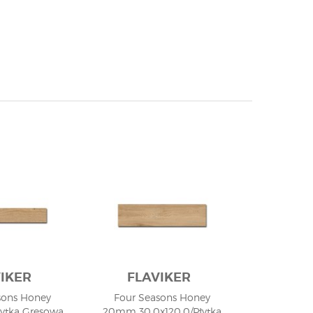
IKER
FLAVIKER
sons Honey
Four Seasons Honey
łytka Gresowa
20mm 30,0x120,0/Płytka