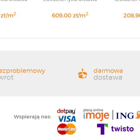
2
2
 zł/m
609,00 zł/m
208,9
ezproblemowy
darmowa
wrot
dostawa
Wspierają nas: