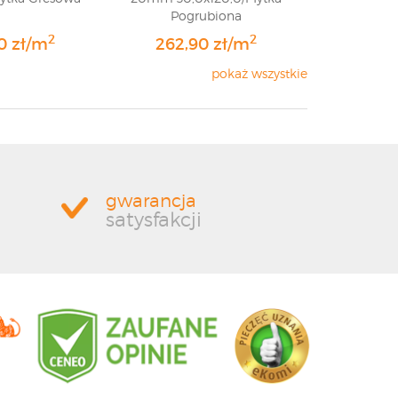
Pogrubiona
2
2
0 zł/m
262,90 zł/m
pokaż wszystkie
gwarancja
satysfakcji