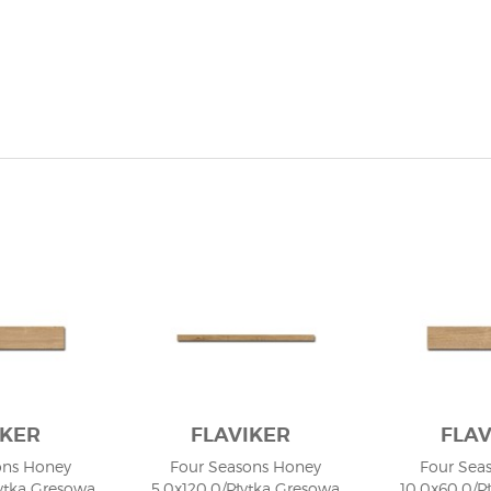
IKER
FLAVIKER
FLAV
ons Honey
Four Seasons Honey
Four Sea
ytka Gresowa
5,0x120,0/Płytka Gresowa
10,0x60,0/P