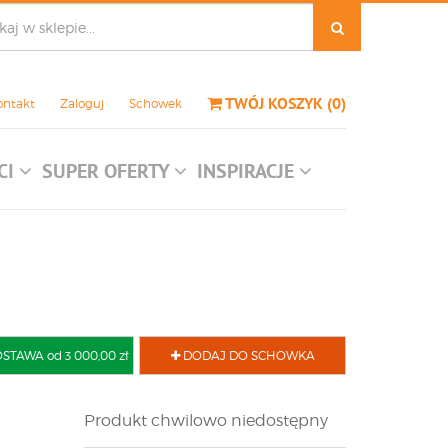
TWÓJ KOSZYK
(
0
)
ontakt
Zaloguj
Schowek
CI
SUPER OFERTY
INSPIRACJE
AWA od 3 000,00 zł
DODAJ DO SCHOWKA
Produkt chwilowo niedostępny