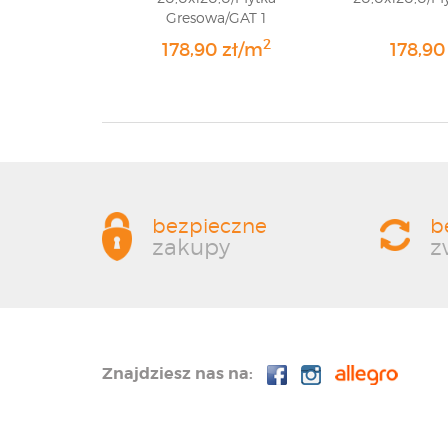
Gresowa/GAT 1
2
178,90 zł/m
178,90
bezpieczne
b
zakupy
z
Znajdziesz nas na: