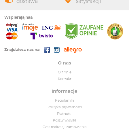
dostawa
satysfakcji
Wspierają nas:
Znajdziesz nas na:
O nas
O firmie
Kontakt
Informacje
Regulamin
Polityka prywatnosci
Płatności
Koszty wysyłki
Czas realizacji zamówienia