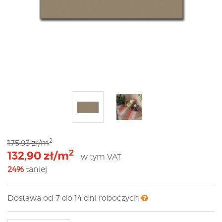
2
175,93 zł/m
2
132,90 zł/m
w tym VAT
24%
taniej
Dostawa od 7 do 14 dni roboczych