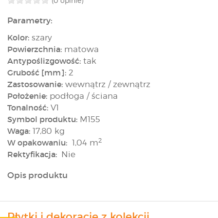
(0 opinie)
Parametry:
Kolor:
szary
Powierzchnia:
matowa
Antypoślizgowość:
tak
Grubość [mm]:
2
Zastosowanie:
wewnątrz / zewnątrz
Położenie:
podłoga / ściana
Tonalność:
V1
Symbol produktu:
M155
Waga:
17,80 kg
2
W opakowaniu:
1,04 m
Rektyfikacja:
Nie
Opis produktu
Płytki i dekoracje z kolekcji