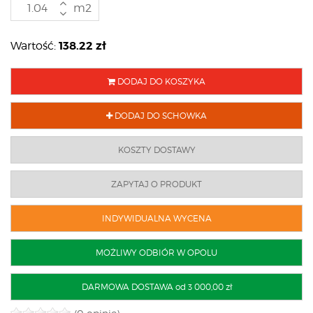
m2
138.22
zł
Wartość:
DODAJ DO KOSZYKA
DODAJ DO SCHOWKA
KOSZTY DOSTAWY
ZAPYTAJ O PRODUKT
INDYWIDUALNA WYCENA
MOŻLIWY ODBIÓR W OPOLU
DARMOWA DOSTAWA od 3 000,00 zł