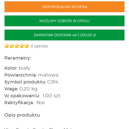
INDYWIDUALNA WYCENA
MOŻLIWY ODBIÓR W OPOLU
DARMOWA DOSTAWA od 3 000,00 zł
(1 opinie)
Parametry:
Kolor:
biały
Powierzchnia:
matowa
Symbol produktu:
G914
Waga:
0,20 kg
W opakowaniu:
1,00 szt.
Rektyfikacja:
Nie
Opis produktu