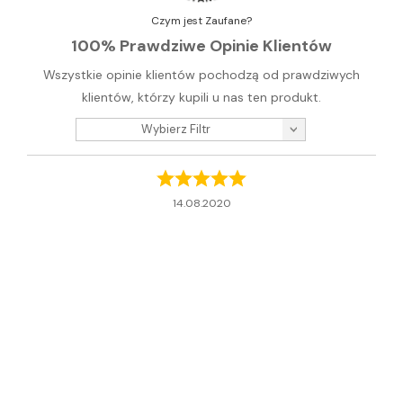
Czym jest Zaufane?
100% Prawdziwe Opinie Klientów
Wszystkie opinie klientów pochodzą od prawdziwych
klientów, którzy kupili u nas ten produkt.
Wybierz Filtr
14.08.2020
Anonymous
Doskonale komponują się z Zola Blanco Mate. Polecam
taką kombinację!
przydatna
Czy uważasz tę recenzję
nie przydatna
za pomocną?
tłumacz