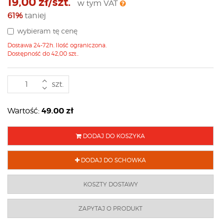
19,00 zł/szt.
w tym VAT
61%
taniej
wybieram tę cenę
Dostawa 24-72h. Ilość ograniczona.
Dostępność do 42,00 szt..
szt.
49.00
zł
Wartość:
DODAJ DO KOSZYKA
DODAJ DO SCHOWKA
KOSZTY DOSTAWY
ZAPYTAJ O PRODUKT