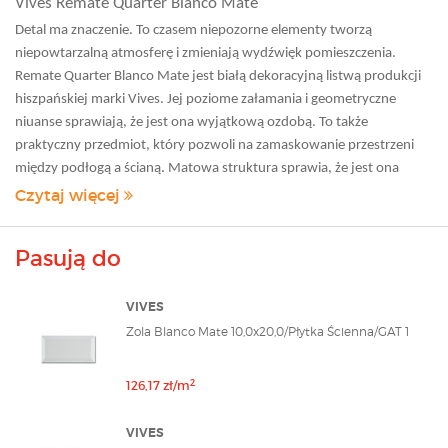
Vives Remate Quarter Blanco Mate
Detal ma znaczenie. To czasem niepozorne elementy tworzą 
niepowtarzalną atmosferę i zmieniają wydźwięk pomieszczenia. 
Remate Quarter Blanco Mate
 jest białą dekoracyjną listwą produkcji 
hiszpańskiej marki 
Vives
. Jej poziome załamania i geometryczne 
niuanse sprawiają, że jest ona wyjątkową ozdobą. To także 
praktyczny przedmiot, który pozwoli na zamaskowanie przestrzeni 
między podłogą a ścianą. Matowa struktura sprawia, że jest ona 
uosobieniem niewymuszonej i delikatnej estetyki. 
Czytaj więcej
Matowa listwa dekoracyjna biała – z amerykańskich 
Pasują do
przedmieść do Twojego domu!
VIVES
Charakter listwy Remate Quarter jest inspiracją zaczerpniętą z 
klimatycznych mieszkań z amerykańskich przedmieść lat 50 XX wieku. 
Zola Blanco Mate 10,0x20,0/Płytka Ścienna/GAT 1
To odrobina luksusu w klasycznym wydaniu, która zaskakuje swoją 
lekkością. Ze względu na liczne walory wizualne, a także praktyczne 
2
126,17 zł/m
może stać się ozdobą wytwornej łazienki, jak i nowoczesnej kuchni. 
VIVES