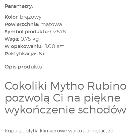
Parametry:
Kolor:
brązowy
Powierzchnia:
matowa
Symbol produktu:
02578
Waga:
0,75 kg
W opakowaniu:
1,00 szt.
Rektyfikacja:
Nie
Opis produktu
Cokoliki Mytho Rubino
pozwolą Ci na piękne
wykończenie schodów
Kupując płytki klinkierowe warto pamiętać, że
specyfika ich wypieku powoduje czasami różnice w