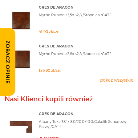
nowoczesnej przestrzeni.
GRES DE ARAGON
Mytho Rubino 32,5x 32,8 /Stopnica /GAT 1
41,90 zł/szt.
ZOBACZ OPINIE
GRES DE ARAGON
Mytho Rubino 32,8x 32,8 /Narożnik /GAT 1
156,90 zł/szt.
pokaż wszystkie
Nasi Klienci kupili również
GRES DE ARAGON
Albany Teka 38,1x 8,0/20,0x10,0/Cokolik Schodowy
Prawy /GAT 1