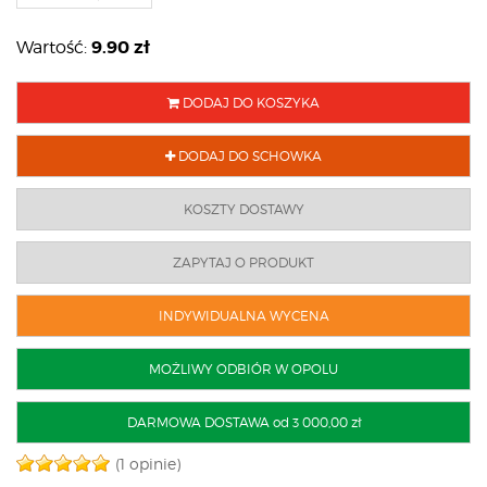
9.90
zł
Wartość:
DODAJ DO KOSZYKA
DODAJ DO SCHOWKA
KOSZTY DOSTAWY
ZAPYTAJ O PRODUKT
INDYWIDUALNA WYCENA
MOŻLIWY ODBIÓR W OPOLU
DARMOWA DOSTAWA od 3 000,00 zł
(1 opinie)