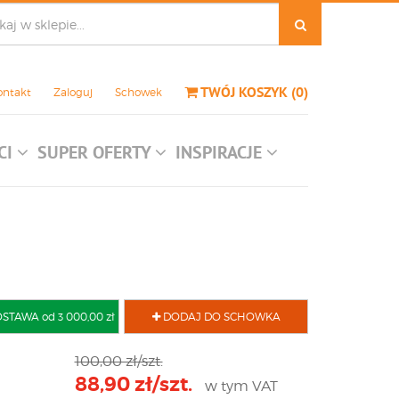
TWÓJ KOSZYK
(
0
)
ontakt
Zaloguj
Schowek
CI
SUPER OFERTY
INSPIRACJE
AWA od 3 000,00 zł
DODAJ DO SCHOWKA
100,00 zł/szt.
88,90 zł/szt.
w tym VAT