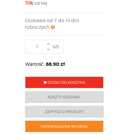
11%
taniej
Dostawa od 7 do 14 dni
roboczych
szt.
88.90
zł
Wartość:
DODAJ DO KOSZYKA
KOSZTY DOSTAWY
ZAPYTAJ O PRODUKT
INDYWIDUALNA WYCENA