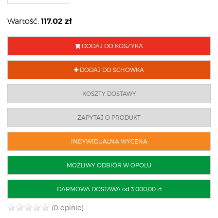
117.02
zł
Wartość:
DODAJ DO KOSZYKA
DODAJ DO SCHOWKA
KOSZTY DOSTAWY
ZAPYTAJ O PRODUKT
INDYWIDUALNA WYCENA
MOŻLIWY ODBIÓR W OPOLU
DARMOWA DOSTAWA od 3 000,00 zł
(0 opinie)