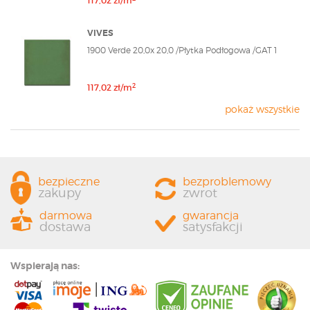
117,02 zł/m
VIVES
1900 Verde 20,0x 20,0 /Płytka Podłogowa /GAT 1
2
117,02 zł/m
pokaż wszystkie
bezpieczne
bezproblemowy
zakupy
zwrot
darmowa
gwarancja
dostawa
satysfakcji
Wspierają nas: