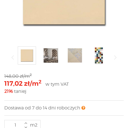
2
148,00 zł/m
2
117,02 zł/m
w tym VAT
21%
taniej
Dostawa od 7 do 14 dni roboczych
m2