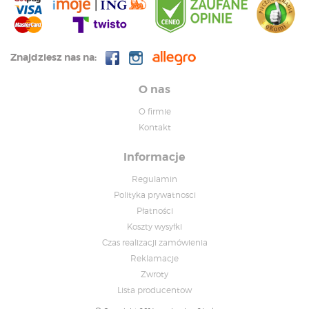
Znajdziesz nas na:
O nas
O firmie
Kontakt
Informacje
Regulamin
Polityka prywatnosci
Płatności
Koszty wysyłki
Czas realizacji zamówienia
Reklamacje
Zwroty
Lista producentow