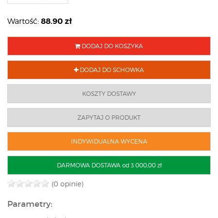
88.90
zł
Wartość:
DODAJ DO KOSZYKA
DODAJ DO SCHOWKA
KOSZTY DOSTAWY
ZAPYTAJ O PRODUKT
INDYWIDUALNA WYCENA
DARMOWA DOSTAWA od 3 000,00 zł
(0 opinie)
Parametry: