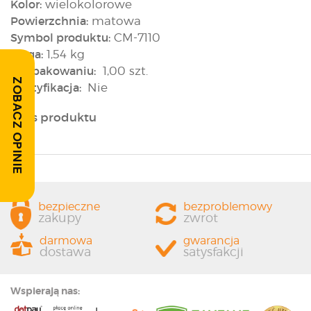
Kolor:
wielokolorowe
Powierzchnia:
matowa
Symbol produktu:
CM-7110
Waga:
1,54 kg
W opakowaniu:
1,00 szt.
ZOBACZ OPINIE
Rektyfikacja:
Nie
Opis produktu
bezpieczne
bezproblemowy
zakupy
zwrot
darmowa
gwarancja
dostawa
satysfakcji
Wspierają nas: