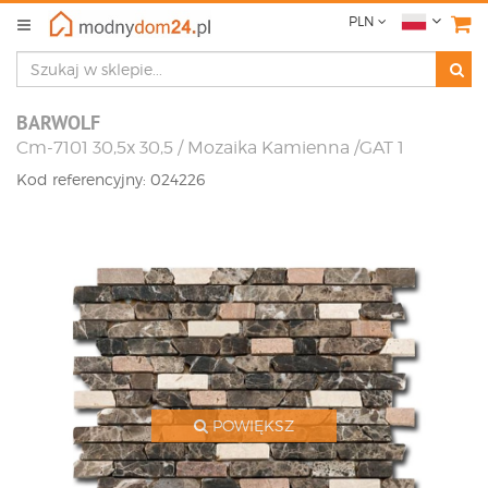
PLN
BARWOLF
Cm-7101 30,5x 30,5 / Mozaika Kamienna /GAT 1
Kod referencyjny: 024226
POWIĘKSZ