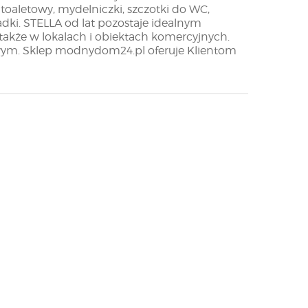
toaletowy, mydelniczki, szczotki do WC,
adki. STELLA od lat pozostaje idealnym
także w lokalach i obiektach komercyjnych.
owym. Sklep modnydom24.pl oferuje Klientom
nie znalazłeś interesujących Cię dodatków
yślij maila na adres sklep@modnydom24.pl