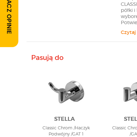
ZOBACZ OPINIE
CLASSI
półki 
wybore
Potwie
wszyst
Czytaj
skonta
Pasują do
STELLA
STE
Classic Chrom /Haczyk
Classic Chr
Podwójny /GAT 1
/GA