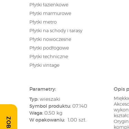
Płytki łazienkowe
Płytki marmurowe
Płytki metro
Płytki na schody i tarasy
Płytki nowoczesne
Płytki podłogowe
Płytki techniczne
Płytki vintage
Parametry:
Opis 
Miękki
Typ:
wieszaki
Akceso
Symbol produktu:
07.140
wykona
Waga:
0,50 kg
kształ
W opakowaniu:
1,00 szt.
Orygin
komple