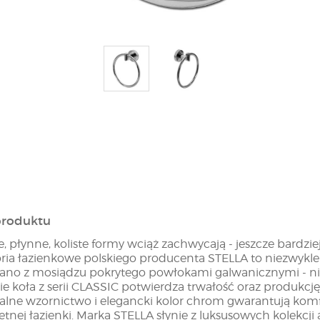
produktu
e, płynne, koliste formy wciąż zachwycają - jeszcze bard
ria łazienkowe polskiego producenta STELLA to niezwykle
no z mosiądzu pokrytego powłokami galwanicznymi - ni
cie koła z serii CLASSIC potwierdza trwałość oraz produk
alne wzornictwo i elegancki kolor chrom gwarantują komfo
tnej łazienki. Marka STELLA słynie z luksusowych kolekcji 