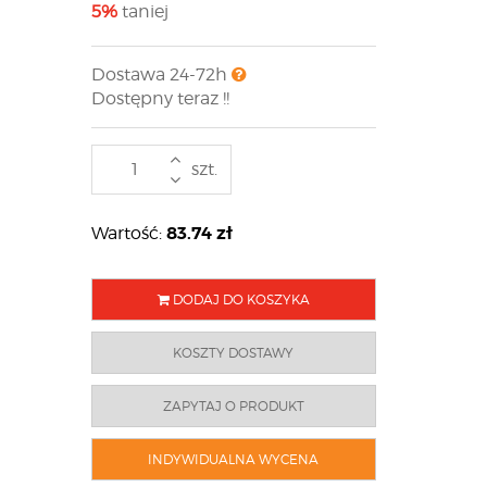
5%
taniej
Dostawa 24-72h
Dostępny teraz !!
szt.
83.74
zł
Wartość:
DODAJ DO KOSZYKA
KOSZTY DOSTAWY
ZAPYTAJ O PRODUKT
INDYWIDUALNA WYCENA