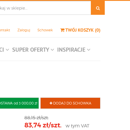
TWÓJ KOSZYK
(
0
)
ontakt
Zaloguj
Schowek
CI
SUPER OFERTY
INSPIRACJE
AWA od 3 000,00 zł
DODAJ DO SCHOWKA
88,15 zł/szt.
83,74 zł/szt.
w tym VAT