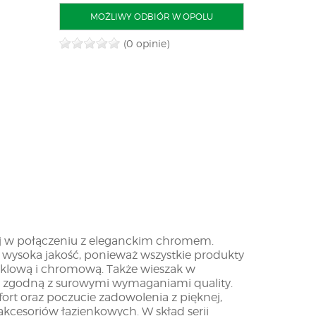
MOŻLIWY ODBIÓR W OPOLU
(0 opinie)
ziej w połączeniu z eleganckim chromem.
 wysoka jakość, ponieważ wszystkie produkty
klową i chromową. Także wieszak w
cję zgodną z surowymi wymaganiami quality.
rt oraz poczucie zadowolenia z pięknej,
akcesoriów łazienkowych. W skład serii