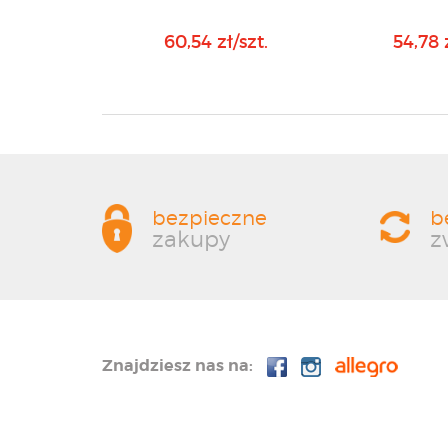
60,54 zł/szt.
54,78 z
bezpieczne
b
zakupy
z
Znajdziesz nas na: