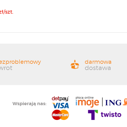
ł/szt.
ezproblemowy
darmowa
wrot
dostawa
Wspierają nas: