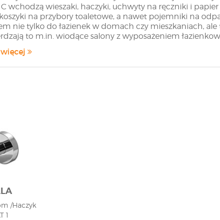
C wchodzą wieszaki, haczyki, uchwyty na ręczniki i papier 
i koszyki na przybory toaletowe, a nawet pojemniki na odp
m nie tylko do łazienek w domach czy mieszkaniach, ale 
rdzają to m.in. wiodące salony z wyposażeniem łazienk
kie produkty z oferty Producenta. Jeżeli na stronie sklepu 
 więcej
ktuj się z nami poprzez formularz szybkiej wyceny lub w
LLA
om /Haczyk
T 1