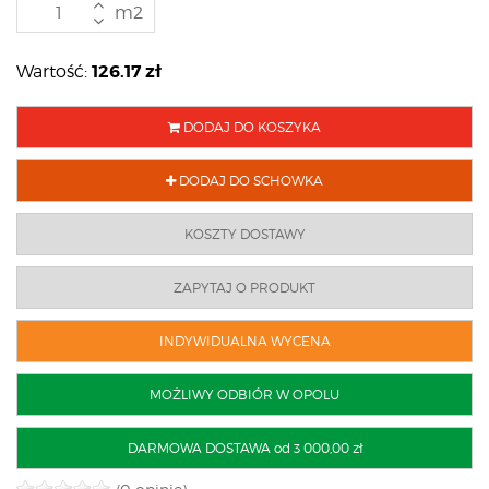
m2
126.17
zł
Wartość:
DODAJ DO KOSZYKA
DODAJ DO SCHOWKA
KOSZTY DOSTAWY
ZAPYTAJ O PRODUKT
INDYWIDUALNA WYCENA
MOŻLIWY ODBIÓR W OPOLU
DARMOWA DOSTAWA od 3 000,00 zł