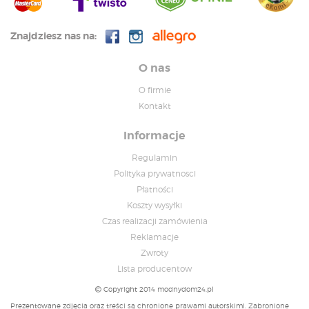
Znajdziesz nas na:
O nas
O firmie
Kontakt
Informacje
Regulamin
Polityka prywatnosci
Płatności
Koszty wysyłki
Czas realizacji zamówienia
Reklamacje
Zwroty
Lista producentow
Copyright 2014 modnydom24.pl
Prezentowane zdjęcia oraz treści są chronione prawami autorskimi. Zabronione