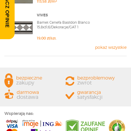
ZOBACZ OPINIE
2
113,58 zł/m
VIVES
Barnet Cenefa Basildon Blanco
15,8x31,6/Dekoracje/GAT 1
19,00 zł/szt.
pokaż wszystkie
bezpieczne
bezproblemowy
zakupy
zwrot
darmowa
gwarancja
dostawa
satysfakcji
Wspierają nas: